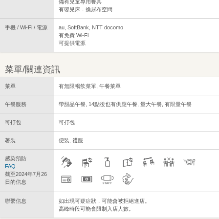
備有兒童專用餐具
有嬰兒床．換尿布空間
手機 / Wi-Fi / 電源
au, SoftBank, NTT docomo
有免費 Wi-Fi
可提供電源
菜單/關連資訊
菜單
有無限暢飲菜單, 午餐菜單
午餐服務
帶甜品午餐, 14點後也有供應午餐, 量大午餐, 有限量午餐
可打包
可打包
著裝
便裝, 禮服
感染預防
FAQ
截至2024年7月26
日的信息
聯繫信息
如出現可疑症狀，可能會被拒絕進店。
高峰時段可能會限制入店人數。