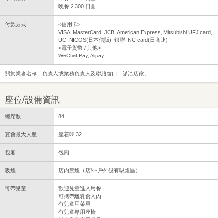
晚餐 2,300 日圓
付款方式
<信用卡>
VISA, MasterCard, JCB, American Express, Mitsubishi UFJ card,
UC, NICOS(日本信販), 銀聯, NC card(日商連)
<電子貨幣 / 其他>
WeChat Pay, Alipay
關於業者名稱、負責人或業務負責人及聯絡窗口，請洽店家。
座位/設備資訊
總席數
84
宴會最大人數
座着時 32
包廂
包廂
吸煙
店内禁煙（店外·戶外設有吸煙區）
可帶兒童
歡迎兒童進入用餐
可攜帶離乳食入內
有兒童用菜單
有兒童專用座椅