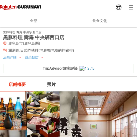
全部
飲食文化
黒豚料理 寿庵 中央駅西口店
黑豚料理 壽庵 中央驛西口店
鹿兒島市(鹿兒島縣)
涮涮鍋,日式炸豬排(包裹麵包粉的炸豬排)
店鋪詳細
感染預防
TripAdvisor旅客評論
店鋪概要
照片