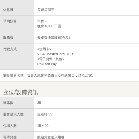
休息日
每週星期三
平均預算
午餐 --
晚餐 6,000 日圓
服務費
餐桌費 500日圆(含稅)
付款方式
<信用卡>
VISA, MasterCard, JCB
<電子貨幣 / 其他>
Rakuten Pay
關於業者名稱、負責人或業務負責人及聯絡窗口，請洽店家。
座位/設備資訊
總席數
35
宴會最大人數
座着時 35
包場人數
15 ~ 20
可帶兒童
歡迎兒童進入用餐