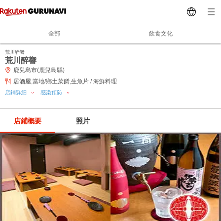
全部
飲食文化
荒川酔響
荒川醉響
鹿兒島市(鹿兒島縣)
居酒屋,當地/鄉土菜餚,生魚片 / 海鮮料理
店鋪詳細
感染預防
店鋪概要
照片