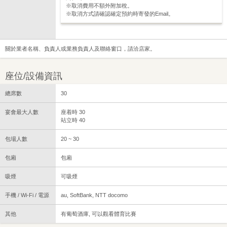
※取消費用不額外附加稅。
※取消方式請確認確定預約時寄發的Email。
關於業者名稱、負責人或業務負責人及聯絡窗口，請洽店家。
座位/設備資訊
總席數
30
宴會最大人數
座着時 30
站立時 40
包場人數
20 ~ 30
包廂
包廂
吸煙
可吸煙
手機 / Wi-Fi / 電源
au, SoftBank, NTT docomo
其他
有葡萄酒庫, 可以觀看體育比賽