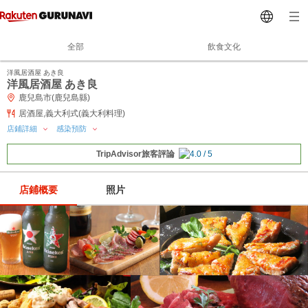
全部
飲食文化
洋風居酒屋 あき良
洋風居酒屋 あき良
鹿兒島市(鹿兒島縣)
居酒屋,義大利式(義大利料理)
店鋪詳細
感染預防
TripAdvisor旅客評論
店鋪概要
照片