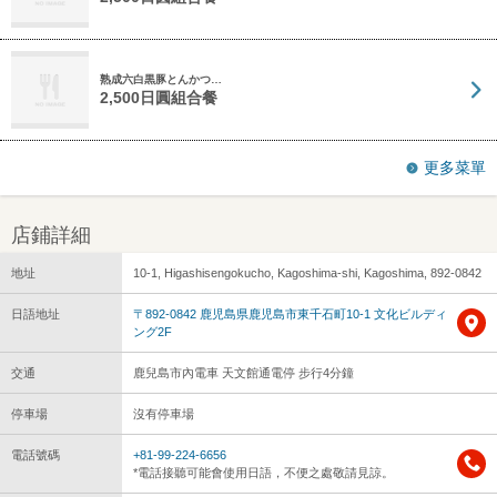
熟成六白黒豚とんかつ…
2,500日圓組合餐
更多菜單
店鋪詳細
地址
10-1, Higashisengokucho, Kagoshima-shi, Kagoshima, 892-0842
日語地址
〒892-0842 鹿児島県鹿児島市東千石町10-1 文化ビルディ
ング2F
交通
鹿兒島市內電車 天文館通電停 步行4分鐘
停車場
沒有停車場
電話號碼
+81-99-224-6656
*電話接聽可能會使用日語，不便之處敬請見諒。