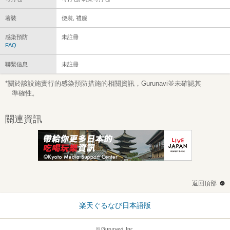
著裝
便裝, 禮服
感染預防
未註冊
FAQ
聯繫信息
未註冊
*關於該設施實行的感染預防措施的相關資訊，Gurunavi並未確認其
準確性。
關連資訊
返回頂部
楽天ぐるなび日本語版
© Gurunavi, Inc.