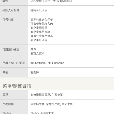
吸煙
店内禁煙（店外·戶外設有吸煙區）
殘疾人可對應
輪椅可以入店
可帶兒童
歡迎兒童進入用餐
可攜帶離乳食入內
有兒童用菜單
有兒童專用座椅
備有兒童專用餐具
嬰兒車可入內
可對應外國語
菜單:
有英文菜單
手機 / Wi-Fi / 電源
au, SoftBank, NTT docomo
其他
有廚師
菜單/關連資訊
菜單
有無限暢飲菜單, 午餐菜單
午餐服務
帶飲料午餐, 帶甜品午餐, 量大午餐
可打包
可打包, 剩菜可打包