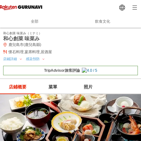
全部
飲食文化
和心創菜 味菜み（ミナミ）
和心創菜 味菜み
鹿兒島市(鹿兒島縣)
懷石料理,宴席料理,居酒屋
店鋪詳細
感染預防
TripAdvisor旅客評論
店鋪概要
菜單
照片