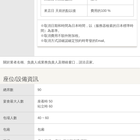
來店日 天前的點以後
費用的100 %
※取消日期和時間為日本時間，以（服務器檢索的日本標準時
間）為基準。
※取消費用不額外附加稅。
※取消方式請確認確定預約時寄發的Email。
關於業者名稱、負責人或業務負責人及聯絡窗口，請洽店家。
座位/設備資訊
總席數
90
宴會最大人數
座着時 50
站立時 60
包場人數
40 ~ 60
包廂
包廂