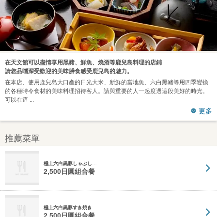
在天文館可以盡情享用黑豬、鮮魚、燒酒等鹿兒島料理的店鋪
請您品嚐深受歡迎的美味膳食感受鹿兒島的魅力。
在本店、使用鹿兒島大口產的日光大米、新鮮的當地魚、六白黑豬等用四季變換
的各種時令食材的美味料理招待客人。請與重要的人一起度過這段美好的時光。
可以在這
更多
推薦菜單
極上六白黒豚しゃぶし…
2,500日圓組合餐
極上六白黒豚すき焼き…
2,500日圓組合餐