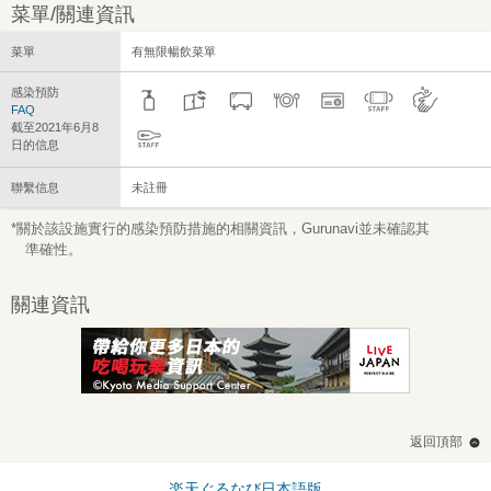
菜單/關連資訊
菜單
有無限暢飲菜單
感染預防
FAQ
截至2021年6月8
日的信息
聯繫信息
未註冊
*關於該設施實行的感染預防措施的相關資訊，Gurunavi並未確認其
準確性。
關連資訊
返回頂部
楽天ぐるなび日本語版