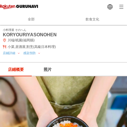
全部
飲食文化
小料理屋 そのへん
KORYOURIYASONOHEN
川端/祇園(福岡縣)
小菜,居酒屋,割烹(高級日本料理)
店鋪詳細
感染預防
店鋪概要
照片