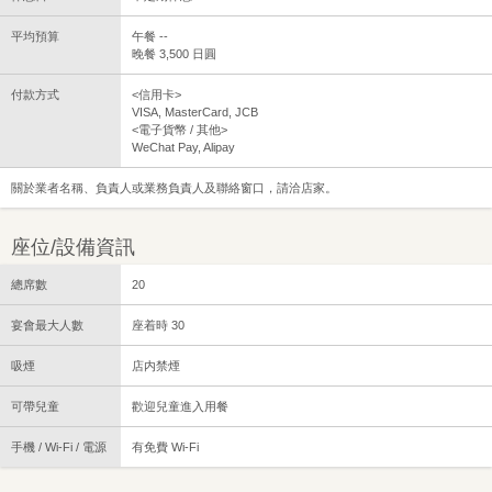
平均預算
午餐 --
晚餐 3,500 日圓
付款方式
<信用卡>
VISA, MasterCard, JCB
<電子貨幣 / 其他>
WeChat Pay, Alipay
關於業者名稱、負責人或業務負責人及聯絡窗口，請洽店家。
座位/設備資訊
總席數
20
宴會最大人數
座着時 30
吸煙
店内禁煙
可帶兒童
歡迎兒童進入用餐
手機 / Wi-Fi / 電源
有免費 Wi-Fi