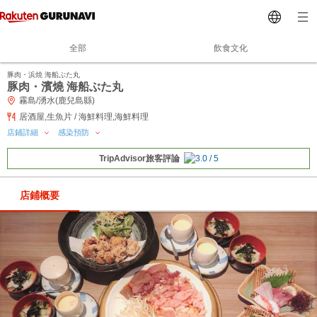
全部
飲食文化
豚肉・浜焼 海船ぶた丸
豚肉・濱燒 海船ぶた丸
霧島/湧水(鹿兒島縣)
居酒屋,生魚片 / 海鮮料理,海鮮料理
店鋪詳細
感染預防
TripAdvisor旅客評論
店鋪概要