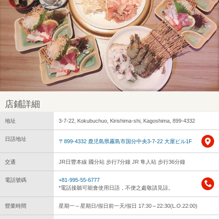
店鋪詳細
地址
3-7-22, Kokubuchuo, Kirishima-shi, Kagoshima, 899-4332
日語地址
〒899-4332 鹿児島県霧島市国分中央3-7-22 大屋ビル1F
交通
JR日豐本線 國分站 步行7分鐘 JR 隼人站 步行36分鐘
電話號碼
+81-995-55-6777
*電話接聽可能會使用日語，不便之處敬請見諒。
營業時間
星期一～星期日/假日前一天/假日 17:30～22:30(L.O.22:00)