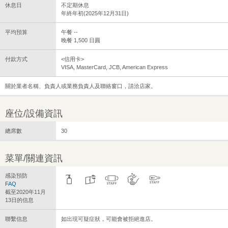
休息日
不定期休息
年終年初(2025年12月31日)
平均預算
午餐 --
晚餐 1,500 日圓
付款方式
<信用卡>
VISA, MasterCard, JCB, American Express
關於業者名稱、負責人或業務負責人及聯絡窗口，請洽店家。
座位/設備資訊
總席數
30
菜單/關連資訊
感染預防
FAQ
截至2020年11月
13日的信息
聯繫信息
如出現可疑症狀，可能會被拒絕進店。