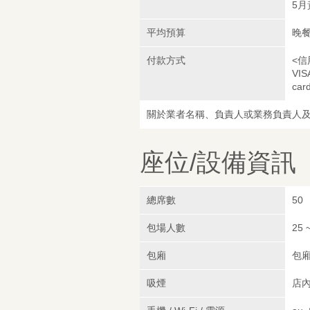
5月
平均預算
晚餐
付款方式
<信
VIS
car
關於業者名稱、負責人或業務負責人
座位/設備資訊
總席數
50
包場人數
25 
包廂
包
吸煙
店