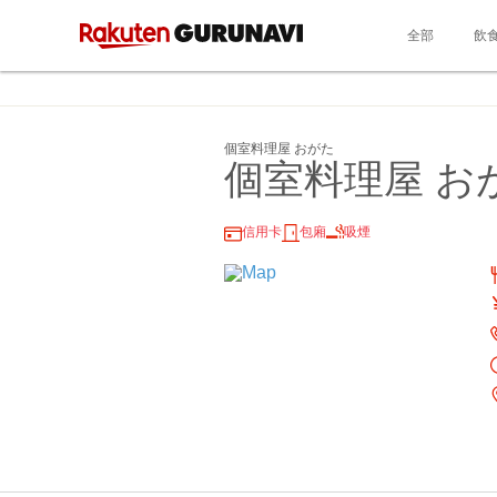
全部
飲
個室料理屋 おがた
個室料理屋 お
信用卡
包廂
吸煙