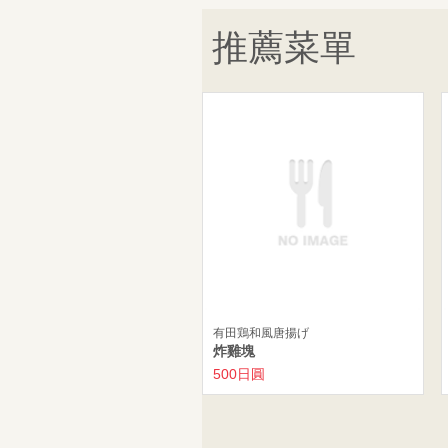
推薦菜單
有田鶏和風唐揚げ
炸雞塊
500日圓