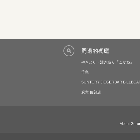
周邊的餐廳
やきとり・活き造り「こがね」
千鳥
SUNTORY JIGGERBAR BILLBOA
炭寅 佐賀店
About Gurun