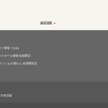
返回頂部
カツ酒場 うおみ
ハイボール酒場 佐賀驛店
 くいもの屋わん 佐賀驛前店
び日本語版