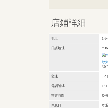
店鋪詳細
地址
1-5
日語地址
〒8
放
*
交通
JR
電話號碼
+81
營業時間
晚餐：
休息日
每