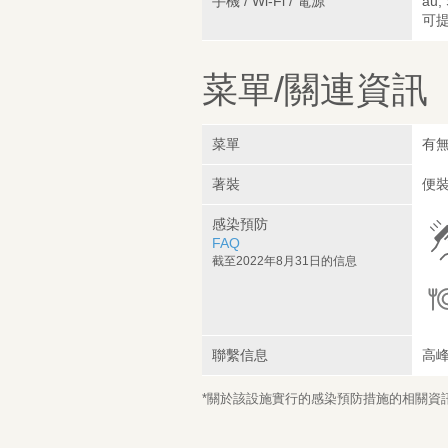
手機 / Wi-Fi / 電源
au,
可
菜單/關連資訊
菜單
有
著裝
便
感染預防
FAQ
截至2022年8月31日的信息
聯繫信息
高
*關於該設施實行的感染預防措施的相關資訊，