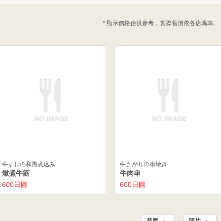
* 顯示價格僅供參考，實際售價依各店為準。
牛すじの和風煮込み
牛さがりの串焼き
燉煮牛筋
牛肉串
600日圓
600日圓