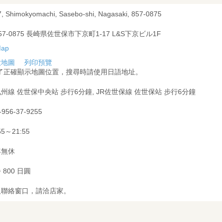
7, Shimokyomachi, Sasebo-shi, Nagasaki, 857-0875
57-0875 長崎県佐世保市下京町1-17 L&S下京ビル1F
大地圖
列印預覽
為了正確顯示地圖位置，搜尋時請使用日語地址。
州線 佐世保中央站 步行6分鐘, JR佐世保線 佐世保站 步行6分鐘
-956-37-9255
55～21:55
年無休
 800 日圓
及聯絡窗口，請洽店家。