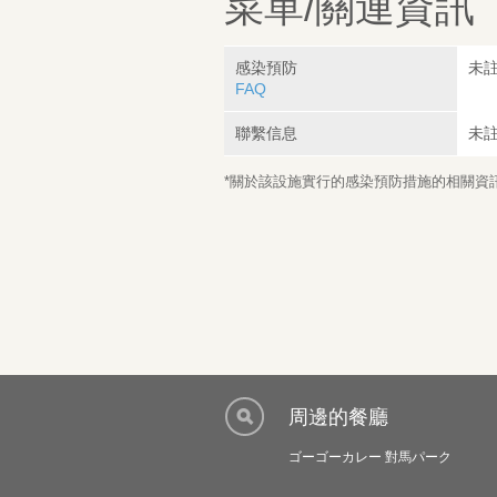
菜單/關連資訊
感染預防
未
FAQ
聯繫信息
未
*關於該設施實行的感染預防措施的相關資訊，
周邊的餐廳
ゴーゴーカレー 對馬パーク