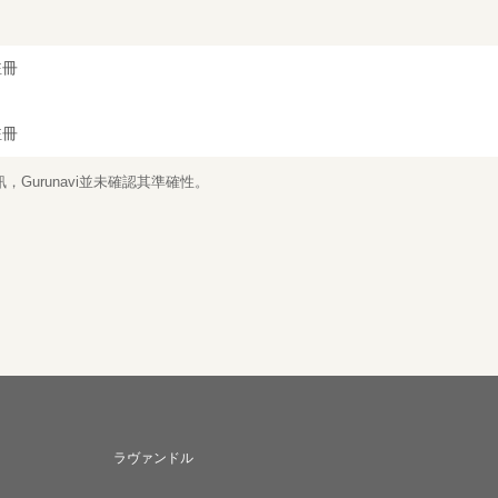
註冊
註冊
Gurunavi並未確認其準確性。
ラヴァンドル