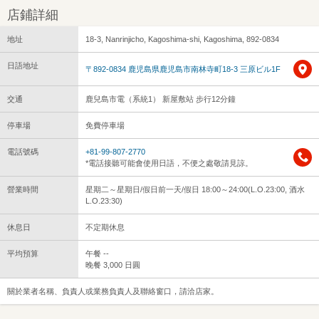
店鋪詳細
地址
18-3, Nanrinjicho, Kagoshima-shi, Kagoshima, 892-0834
日語地址
〒892-0834 鹿児島県鹿児島市南林寺町18-3 三原ビル1F
交通
鹿兒島市電（系統1） 新屋敷站 步行12分鐘
停車場
免費停車場
電話號碼
+81-99-807-2770
*電話接聽可能會使用日語，不便之處敬請見諒。
營業時間
星期二～星期日/假日前一天/假日 18:00～24:00(L.O.23:00, 酒水
L.O.23:30)
休息日
不定期休息
平均預算
午餐 --
晚餐 3,000 日圓
關於業者名稱、負責人或業務負責人及聯絡窗口，請洽店家。