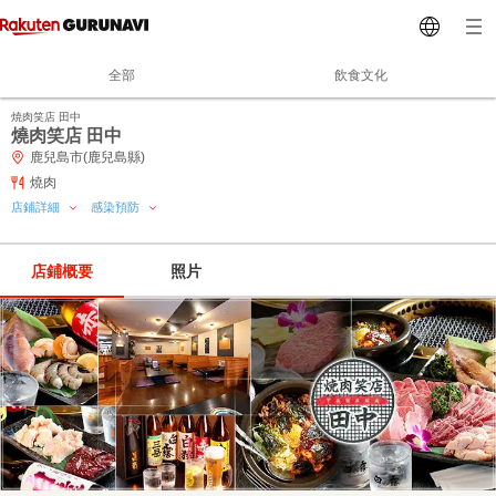
全部
飲食文化
焼肉笑店 田中
燒肉笑店 田中
鹿兒島市(鹿兒島縣)
燒肉
店鋪詳細
感染預防
店鋪概要
照片