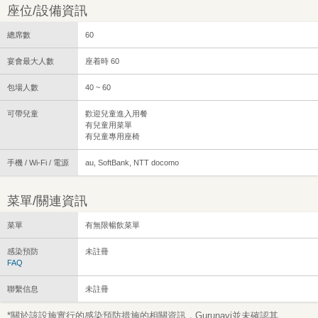
座位/設備資訊
總席數
60
宴會最大人數
座着時 60
包場人數
40 ~ 60
可帶兒童
歡迎兒童進入用餐
有兒童用菜單
有兒童專用座椅
手機 / Wi-Fi / 電源
au, SoftBank, NTT docomo
菜單/關連資訊
菜單
有無限暢飲菜單
感染預防
未註冊
FAQ
聯繫信息
未註冊
*關於該設施實行的感染預防措施的相關資訊，Gurunavi並未確認其