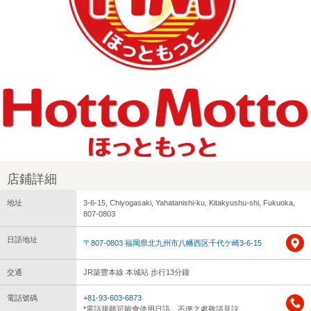
店鋪詳細
地址
3-6-15, Chiyogasaki, Yahatanishi-ku, Kitakyushu-shi, Fukuoka,
807-0803
日語地址
〒807-0803 福岡県北九州市八幡西区千代ケ崎3-6-15
交通
JR築豐本線 本城站 步行13分鐘
電話號碼
+81-93-603-6873
*電話接聽可能會使用日語，不便之處敬請見諒。