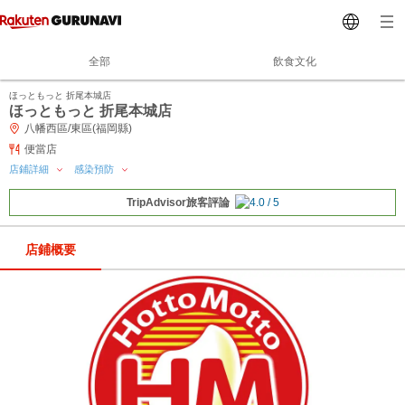
全部
飲食文化
ほっともっと 折尾本城店
ほっともっと 折尾本城店
八幡西區/東區(福岡縣)
便當店
店鋪詳細
感染預防
TripAdvisor旅客評論
店鋪概要