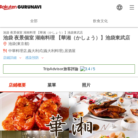
全部
飲食文化
池袋 夜景個室 湖南料理 【華湘（かしょう）】池袋東武店
池袋 夜景個室 湖南料理 【華湘（かしょう）】池袋東武店
池袋(東京都)
中華料理店,義大利式(義大利料理),居酒屋
店鋪詳細
感染預防
TripAdvisor旅客評論
店鋪概要
菜單
照片