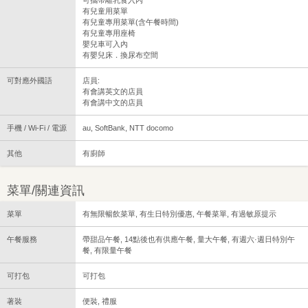
可攜帶離乳食入內
有兒童用菜單
有兒童專用菜單(含午餐時間)
有兒童專用座椅
嬰兒車可入內
有嬰兒床．換尿布空間
可對應外國語
店員:
有會講英文的店員
有會講中文的店員
手機 / Wi-Fi / 電源
au, SoftBank, NTT docomo
其他
有廚師
菜單/關連資訊
菜單
有無限暢飲菜單, 有生日特別優惠, 午餐菜單, 有過敏原提示
午餐服務
帶甜品午餐, 14點後也有供應午餐, 量大午餐, 有週六·週日特別午
餐, 有限量午餐
可打包
可打包
著裝
便裝, 禮服