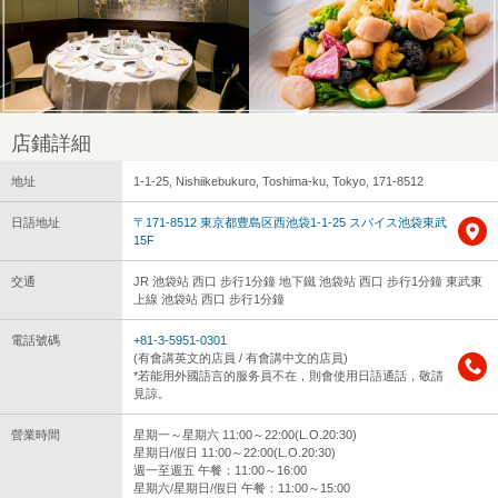
店鋪詳細
地址
1-1-25, Nishiikebukuro, Toshima-ku, Tokyo, 171-8512
日語地址
〒171-8512 東京都豊島区西池袋1-1-25 スパイス池袋東武
15F
交通
JR 池袋站 西口 步行1分鐘 地下鐵 池袋站 西口 步行1分鐘 東武東
上線 池袋站 西口 步行1分鐘
電話號碼
+81-3-5951-0301
(有會講英文的店員 / 有會講中文的店員)
*若能用外國語言的服务員不在，則會使用日語通話，敬請
見諒。
營業時間
星期一～星期六 11:00～22:00(L.O.20:30)
星期日/假日 11:00～22:00(L.O.20:30)
週一至週五 午餐：11:00～16:00
星期六/星期日/假日 午餐：11:00～15:00