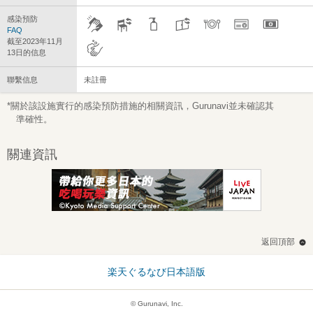
感染預防
FAQ
截至2023年11月
13日的信息
聯繫信息
未註冊
*關於該設施實行的感染預防措施的相關資訊，Gurunavi並未確認其
準確性。
關連資訊
返回頂部
楽天ぐるなび日本語版
© Gurunavi, Inc.