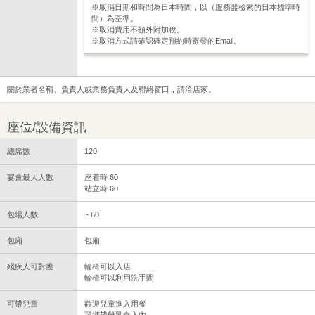
※取消日期和時間為日本時間，以（服務器檢索的日本標準時
間）為基準。
※取消費用不額外附加稅。
※取消方式請確認確定預約時寄發的Email。
關於業者名稱、負責人或業務負責人及聯絡窗口，請洽店家。
座位/設備資訊
總席數
120
宴會最大人數
座着時 60
站立時 60
包場人數
~ 60
包廂
包廂
殘疾人可對應
輪椅可以入店
輪椅可以利用洗手間
可帶兒童
歡迎兒童進入用餐