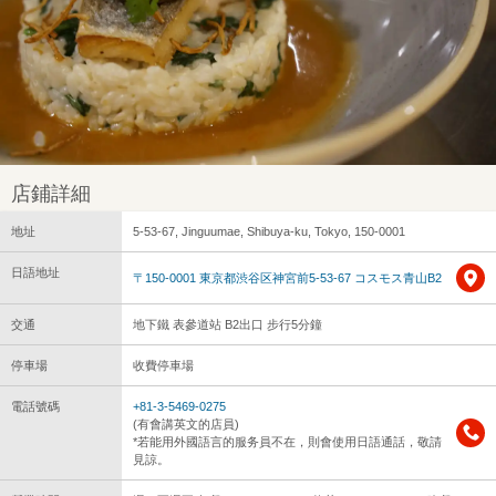
店鋪詳細
地址
5-53-67, Jinguumae, Shibuya-ku, Tokyo, 150-0001
日語地址
〒150-0001 東京都渋谷区神宮前5-53-67 コスモス青山B2
交通
地下鐵 表參道站 B2出口 步行5分鐘
停車場
收費停車場
電話號碼
+81-3-5469-0275
(有會講英文的店員)
*若能用外國語言的服务員不在，則會使用日語通話，敬請
見諒。