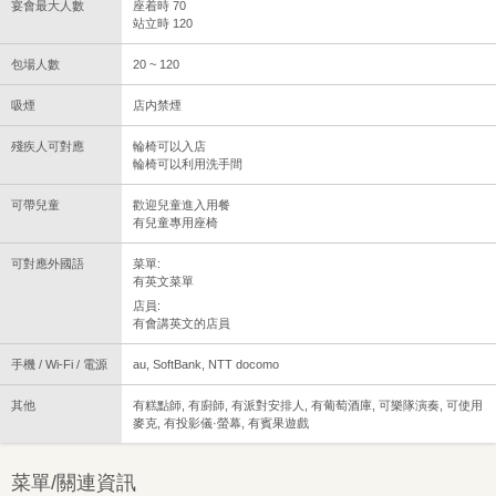
宴會最大人數
座着時 70
站立時 120
包場人數
20 ~ 120
吸煙
店内禁煙
殘疾人可對應
輪椅可以入店
輪椅可以利用洗手間
可帶兒童
歡迎兒童進入用餐
有兒童專用座椅
可對應外國語
菜單:
有英文菜單
店員:
有會講英文的店員
手機 / Wi-Fi / 電源
au, SoftBank, NTT docomo
其他
有糕點師, 有廚師, 有派對安排人, 有葡萄酒庫, 可樂隊演奏, 可使用
麥克, 有投影儀·螢幕, 有賓果遊戲
菜單/關連資訊