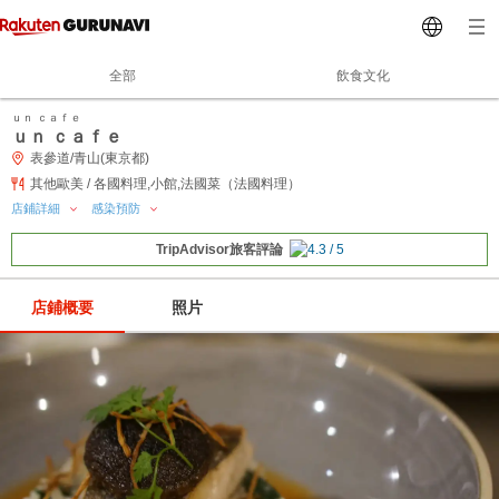
全部
飲食文化
ｕｎ ｃａｆｅ
ｕｎ ｃａｆｅ
表參道/青山(東京都)
其他歐美 / 各國料理,小館,法國菜（法國料理）
店鋪詳細
感染預防
TripAdvisor旅客評論
店鋪概要
照片