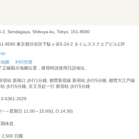
4-2, Sendagaya, Shibuya-ku, Tokyo, 151-8580
51-8580 東京都渋谷区千駄ヶ谷5-24-2 タイムズスクエアビル13F
大地圖
列印預覽
為了正確顯示地圖位置，搜尋時請使用日語地址。
 新宿站 新南口 步行1分鐘, 都營新宿線 新宿站 步行5分鐘, 都營大江戶線
站 步行5分鐘, 京王另起一行 新宿站 步行5分鐘
-3-5361-2029
一～星期日 11:00～15:00(L.O.14:30)
定期休息
 2,500 日圓