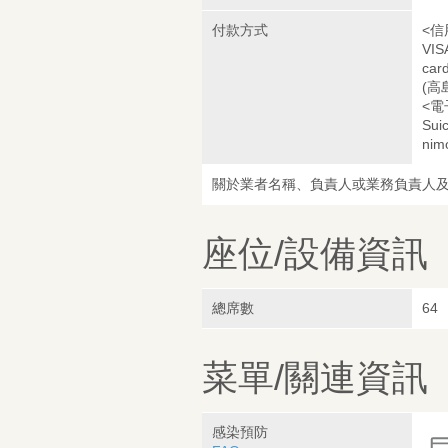
付款方式
<信
VIS
car
(高
<電
Sui
nim
關於業者名稱、負責人或業務負責人
座位/設備資訊
總席數
64
菜單/關連資訊
感染預防