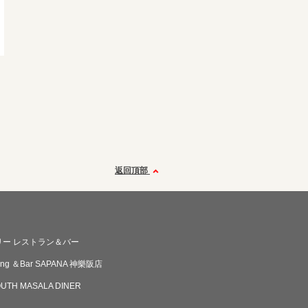
返回頂部
リー レストラン＆バー
ining ＆Bar SAPANA 神樂阪店
OUTH MASALA DINER