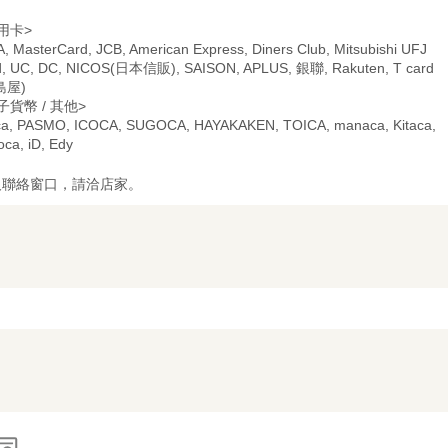
用卡>
A, MasterCard, JCB, American Express, Diners Club, Mitsubishi UFJ
d, UC, DC, NICOS(日本信販), SAISON, APLUS, 銀聯, Rakuten, T card
島屋)
子貨幣 / 其他>
ca, PASMO, ICOCA, SUGOCA, HAYAKAKEN, TOICA, manaca, Kitaca,
oca, iD, Edy
及聯絡窗口，請洽店家。