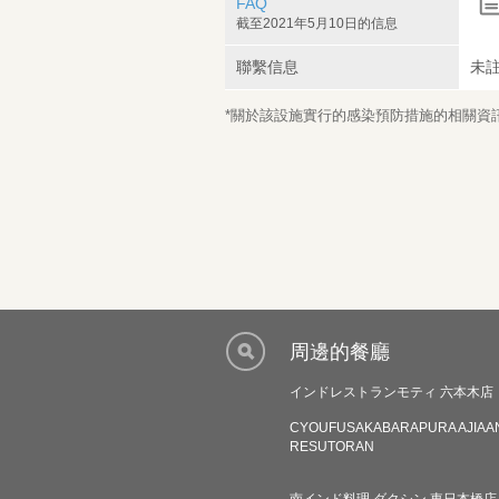
FAQ
截至2021年5月10日的信息
聯繫信息
未
*關於該設施實行的感染預防措施的相關資訊，
周邊的餐廳
インドレストランモティ 六本木店
CYOUFUSAKABARAPURA AJIAA
RESUTORAN