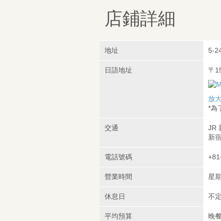
店鋪詳細
地址
5-2
日語地址
〒1
放
*
交通
JR
新宿
電話號碼
+81
營業時間
星期
休息日
不
平均預算
晚餐