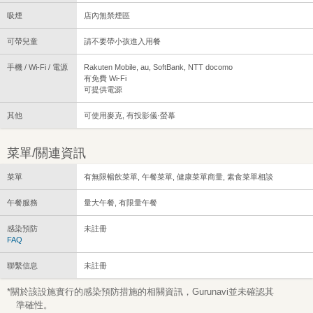
吸煙
店內無禁煙區
可帶兒童
請不要帶小孩進入用餐
手機 / Wi-Fi / 電源
Rakuten Mobile, au, SoftBank, NTT docomo
有免費 Wi-Fi
可提供電源
其他
可使用麥克, 有投影儀·螢幕
菜單/關連資訊
菜單
有無限暢飲菜單, 午餐菜單, 健康菜單商量, 素食菜單相談
午餐服務
量大午餐, 有限量午餐
感染預防
未註冊
FAQ
聯繫信息
未註冊
*關於該設施實行的感染預防措施的相關資訊，Gurunavi並未確認其
準確性。