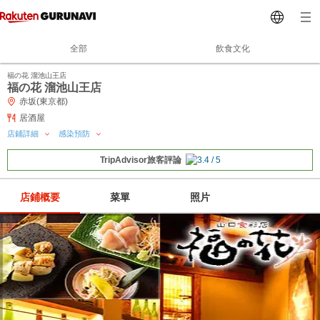
全部
飲食文化
福の花 溜池山王店
福の花 溜池山王店
赤坂(東京都)
居酒屋
店鋪詳細
感染預防
TripAdvisor旅客評論
店鋪概要
菜單
照片