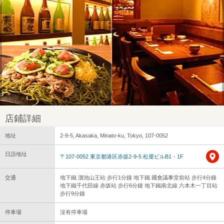
店鋪詳細
地址
2-9-5, Akasaka, Minato-ku, Tokyo, 107-0052
日語地址
〒107-0052 東京都港区赤坂2-9-5 松屋ビルB1・1F
交通
地下鐵 溜池山王站 步行1分鐘 地下鐵 國會議事堂前站 步行4分鐘
地下鐵千代田線 赤坂站 步行6分鐘 地下鐵南北線 六本木一丁目站
步行9分鐘
停車場
沒有停車場