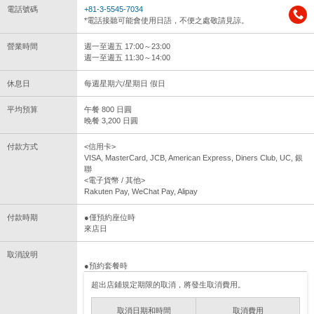
電話號碼
+81-3-5545-7034
*電話接聽可能會使用日語，不便之處敬請見諒。
營業時間
週一至週五 17:00～23:00
週一至週五 11:30～14:00
休息日
每週星期六/星期日 假日
平均預算
午餐 800 日圓
晚餐 3,200 日圓
付款方式
<信用卡>
VISA, MasterCard, JCB, American Express, Diners Club, UC, 銀
聯
<電子貨幣 / 其他>
Rakuten Pay, WeChat Pay, Alipay
付款時期
●僅預約座位時
來店日
取消說明
●預約套餐時
超出店鋪規定期限的取消，將發生取消費用。
取消日期和時間
取消費用