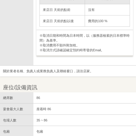
來店日 天前的點前
沒有
來店日 天前的點以後
費用的100 %
※取消日期和時間為日本時間，以（服務器檢索的日本標準時
間）為基準。
※取消費用不額外附加稅。
※取消方式請確認確定預約時寄發的Email。
關於業者名稱、負責人或業務負責人及聯絡窗口，請洽店家。
座位/設備資訊
總席數
86
宴會最大人數
座着時 86
包場人數
35 ~ 86
包廂
包廂