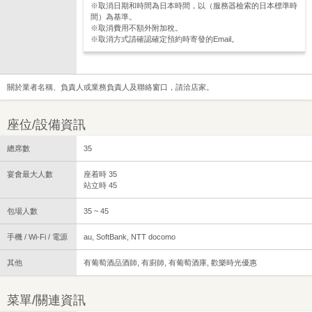
※取消日期和時間為日本時間，以（服務器檢索的日本標準時
間）為基準。
※取消費用不額外附加稅。
※取消方式請確認確定預約時寄發的Email。
關於業者名稱、負責人或業務負責人及聯絡窗口，請洽店家。
座位/設備資訊
總席數
35
宴會最大人數
座着時 35
站立時 45
包場人數
35 ~ 45
手機 / Wi-Fi / 電源
au, SoftBank, NTT docomo
其他
有葡萄酒品酒師, 有廚師, 有葡萄酒庫, 歡樂時光優惠
菜單/關連資訊