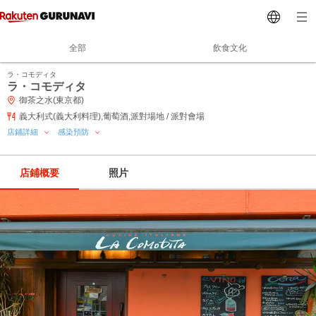
全部
飲食文化
ラ・コモディタ
ラ・コモディタ
御茶之水(東京都)
義大利式(義大利料理),葡萄酒,派對場地 / 派對會場
店鋪詳細
感染預防
店鋪概要
照片