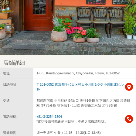
店鋪詳細
地址
1-8-3, Kandaogawamachi, Chiyoda-ku, Tokyo, 101-0052
日語地址
〒101-0052 東京都千代田区神田小川町1-8-3 小川町北ビル
1F
交通
都營新宿線 小川町站 B4出口 步行1分鐘 地下鐵丸之內線 淡路町
站 步行3分鐘 地下鐵千代田線 新御茶之水站 步行7分鐘
電話號碼
+81-3-3254-1304
*電話接聽可能會使用日語，不便之處敬請見諒。
營業時間
週一至週五 午餐：11:15～14:30(L.O.13:45)