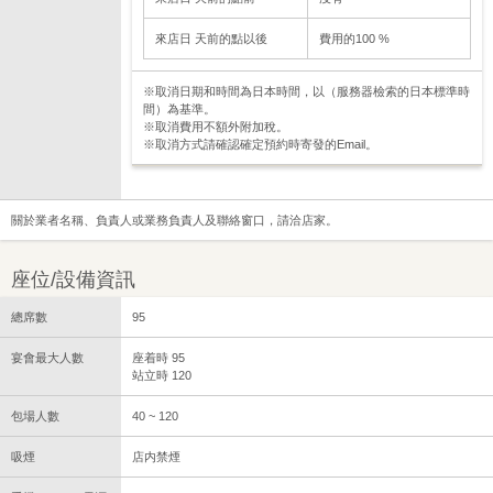
來店日 天前的點以後
費用的100 %
※取消日期和時間為日本時間，以（服務器檢索的日本標準時
間）為基準。
※取消費用不額外附加稅。
※取消方式請確認確定預約時寄發的Email。
關於業者名稱、負責人或業務負責人及聯絡窗口，請洽店家。
座位/設備資訊
總席數
95
宴會最大人數
座着時 95
站立時 120
包場人數
40 ~ 120
吸煙
店内禁煙