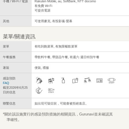
手機 / Wi-Fi / 電源
Rakuten Mobile, au, SoftBank, NTT docomo
有免費 Wi-Fi
可提供電源
其他
可使用麥克, 有投影儀·螢幕
菜單/關連資訊
菜單
有吃到飽菜單, 有無限暢飲菜單
午餐服務
帶飲料午餐, 帶甜品午餐, 有週六·週日特別午餐
著裝
便裝, 禮服
感染預防
FAQ
截至2026年6月25
日的信息
聯繫信息
如出現可疑症狀，可能會被拒絕進店。
*關於該設施實行的感染預防措施的相關資訊，Gurunavi並未確認其
準確性。