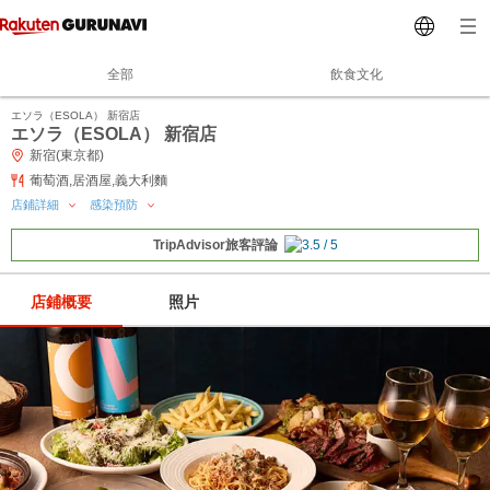
全部
飲食文化
エソラ（ESOLA） 新宿店
エソラ（ESOLA） 新宿店
新宿(東京都)
葡萄酒,居酒屋,義大利麵
店鋪詳細
感染預防
TripAdvisor旅客評論
店鋪概要
照片