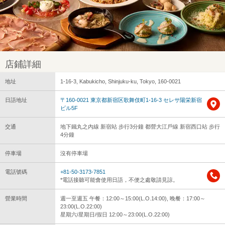
店鋪詳細
地址
1-16-3, Kabukicho, Shinjuku-ku, Tokyo, 160-0021
日語地址
〒160-0021 東京都新宿区歌舞伎町1-16-3 セレサ陽栄新宿
ビル5F
交通
地下鐵丸之內線 新宿站 步行3分鐘 都營大江戶線 新宿西口站 步行
4分鐘
停車場
沒有停車場
電話號碼
+81-50-3173-7851
*電話接聽可能會使用日語，不便之處敬請見諒。
營業時間
週一至週五 午餐：12:00～15:00(L.O.14:00), 晚餐：17:00～
23:00(L.O.22:00)
星期六/星期日/假日 12:00～23:00(L.O.22:00)