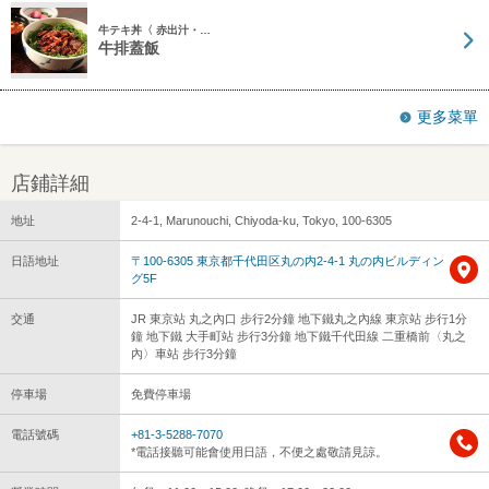
牛テキ丼〈 赤出汁・…
牛排蓋飯
更多菜單
店鋪詳細
地址
2-4-1, Marunouchi, Chiyoda-ku, Tokyo, 100-6305
日語地址
〒100-6305 東京都千代田区丸の内2-4-1 丸の内ビルディン
グ5F
交通
JR 東京站 丸之內口 步行2分鐘 地下鐵丸之內線 東京站 步行1分
鐘 地下鐵 大手町站 步行3分鐘 地下鐵千代田線 二重橋前〈丸之
內〉車站 步行3分鐘
停車場
免費停車場
電話號碼
+81-3-5288-7070
*電話接聽可能會使用日語，不便之處敬請見諒。