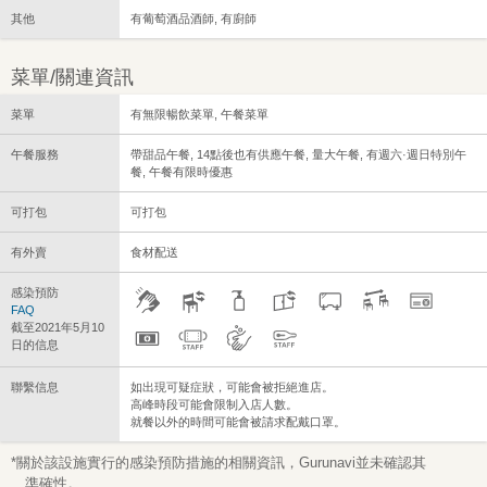
其他
有葡萄酒品酒師, 有廚師
菜單/關連資訊
菜單
有無限暢飲菜單, 午餐菜單
午餐服務
帶甜品午餐, 14點後也有供應午餐, 量大午餐, 有週六·週日特別午
餐, 午餐有限時優惠
可打包
可打包
有外賣
食材配送
感染預防
FAQ
截至2021年5月10
日的信息
聯繫信息
如出現可疑症狀，可能會被拒絕進店。
高峰時段可能會限制入店人數。
就餐以外的時間可能會被請求配戴口罩。
*關於該設施實行的感染預防措施的相關資訊，Gurunavi並未確認其
準確性。