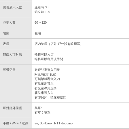
宴會最大人數
座着時 30
站立時 120
包場人數
60 ~ 120
包廂
包廂
吸煙
店内禁煙（店外·戶外設有吸煙區）
殘疾人可對應
輪椅可以入店
輪椅可以利用洗手間
可帶兒童
歡迎兒童進入用餐
附設哺(集)乳室
可攜帶離乳食入內
有兒童用菜單
有兒童專用座椅
嬰兒車可入內
有嬰兒床．換尿布空間
可對應外國語
菜單:
有英文菜單
手機 / Wi-Fi / 電源
au, SoftBank, NTT docomo