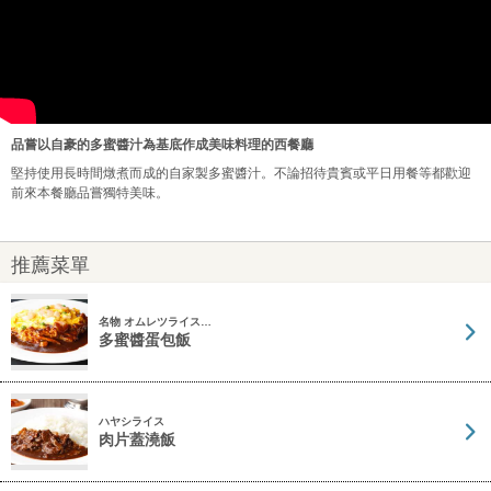
品嘗以自豪的多蜜醬汁為基底作成美味料理的西餐廳
堅持使用長時間燉煮而成的自家製多蜜醬汁。不論招待貴賓或平日用餐等都歡迎
前來本餐廳品嘗獨特美味。
推薦菜單
名物 オムレツライス…
多蜜醬蛋包飯
ハヤシライス
肉片蓋澆飯