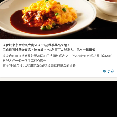
★位於東京車站丸大廈5F★9/1起秋季菜品登場！
工作日可以承辦宴席・接待等･･･休息日可以與家人、朋友一起用餐
這家店的前身曾經是被譽為固執的法國料理名店，所以我們的料理均是由執著的
料理人們一個一個手工精心製作，
有著“希望您可以悠閒輕鬆的品味過去值得懷念的西餐
更多