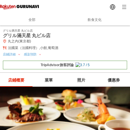
全部
飲食文化
グリル満天星 丸ビル店
グリル滿天星 丸ビル店
丸之內(東京都)
法國菜（法國料理）,小館,葡萄酒
店鋪詳細
感染預防
TripAdvisor旅客評論
店鋪概要
菜單
照片
優惠券