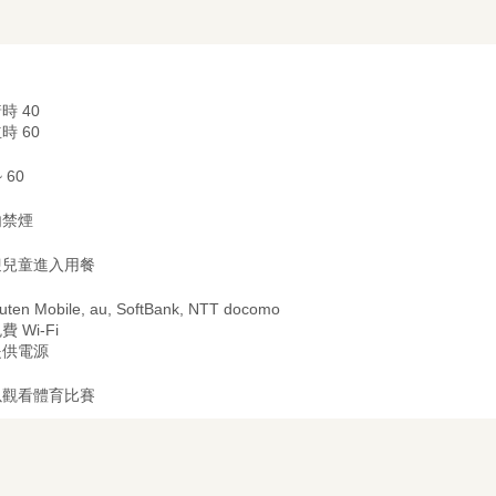
時 40
時 60
~ 60
内禁煙
迎兒童進入用餐
uten Mobile, au, SoftBank, NTT docomo
費 Wi-Fi
提供電源
以觀看體育比賽