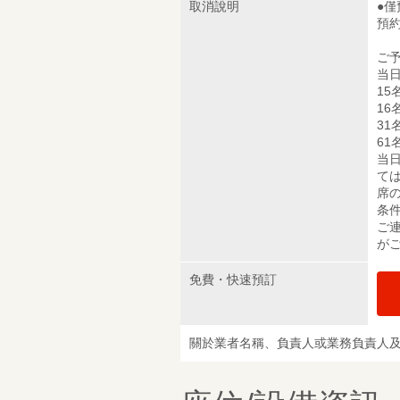
取消說明
●
預
ご
当日
15
16
31
61
当
て
席
条
ご
が
免費・快速預訂
關於業者名稱、負責人或業務負責人