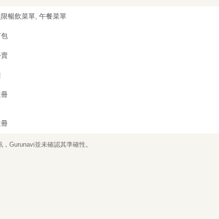
限暢飲菜單, 午餐菜單
打包
外賣
裝
註冊
註冊
Gurunavi並未確認其準確性。