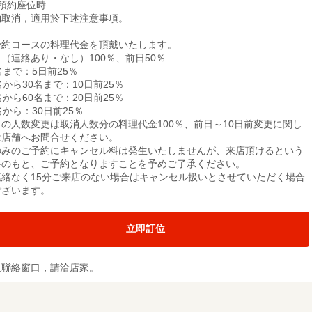
僅預約座位時
約取消，適用於下述注意事項。
予約コースの料理代金を頂戴いたします。
（連絡あり・なし）100％、前日50％
名まで：5日前25％
名から30名まで：10日前25％
名から60名まで：20日前25％
名から：30日前25％
日の人数変更は取消人数分の料理代金100％、前日～10日前変更に関し
は店舗へお問合せください。
のみのご予約にキャンセル料は発生いたしませんが、来店頂けるという
件のもと、ご予約となりますことを予めご了承ください。
連絡なく15分ご来店のない場合はキャンセル扱いとさせていただく場合
ございます。
立即訂位
及聯絡窗口，請洽店家。