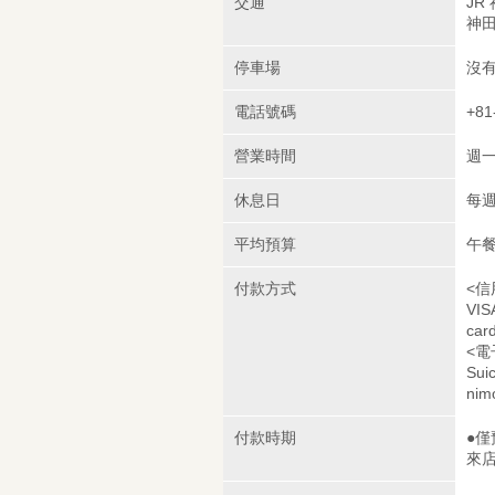
交通
JR
神田
停車場
沒
電話號碼
+81
營業時間
週一
休息日
每週
平均預算
午餐
付款方式
<信
VIS
car
<電
Sui
nim
付款時期
●
來