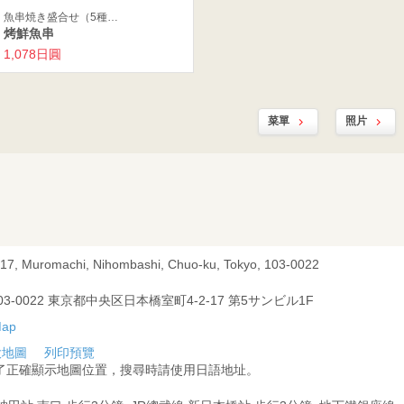
魚串焼き盛合せ（5種…
烤鮮魚串
1,078日圓
菜單
照片
-17, Muromachi, Nihombashi, Chuo-ku, Tokyo, 103-0022
03-0022 東京都中央区日本橋室町4-2-17 第5サンビル1F
大地圖
列印預覽
為了正確顯示地圖位置，搜尋時請使用日語地址。