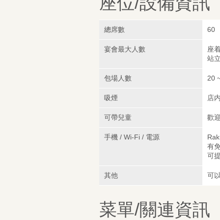
座位/設備資訊
總席數
60
宴會最大人數
座着
站立
包場人數
20 
吸煙
店
可帶兒童
歡
手機 / Wi-Fi / 電源
Rak
有免
可
其他
可
菜單/關連資訊