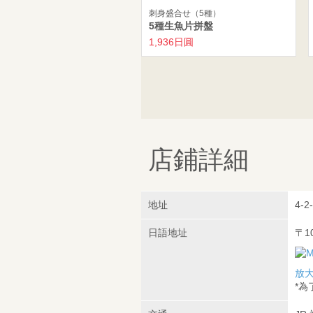
刺身盛合せ（5種）
5種生魚片拼盤
1,936日圓
店鋪詳細
地址
4-2
日語地址
〒1
放
*