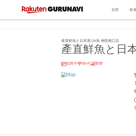
全部
飲
産直鮮魚と日本酒 Uo魚 神田南口店
產直鮮魚と日本
信用卡
Wi-Fi
禁煙