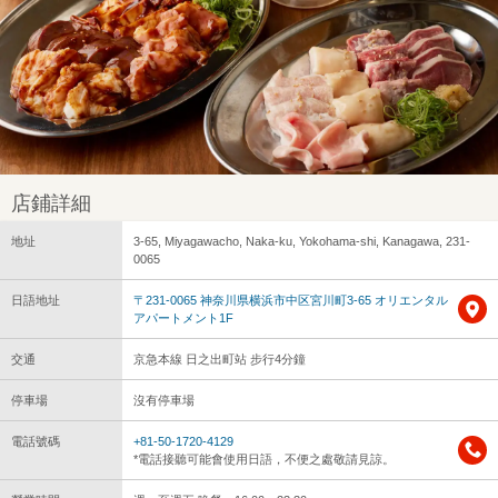
店鋪詳細
地址
3-65, Miyagawacho, Naka-ku, Yokohama-shi, Kanagawa, 231-
0065
日語地址
〒231-0065 神奈川県横浜市中区宮川町3-65 オリエンタル
アパートメント1F
交通
京急本線 日之出町站 步行4分鐘
停車場
沒有停車場
電話號碼
+81-50-1720-4129
*電話接聽可能會使用日語，不便之處敬請見諒。