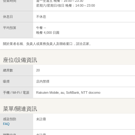
營業時間
週一至週五 晚餐：16:00～23:30
星期六/星期日/假日 晚餐：14:00～23:00
休息日
不休息
平均預算
午餐 --
晚餐 4,000 日圓
關於業者名稱、負責人或業務負責人及聯絡窗口，請洽店家。
座位/設備資訊
總席數
20
吸煙
店内禁煙
手機 / Wi-Fi / 電源
Rakuten Mobile, au, SoftBank, NTT docomo
菜單/關連資訊
感染預防
未註冊
FAQ
聯繫信息
未註冊