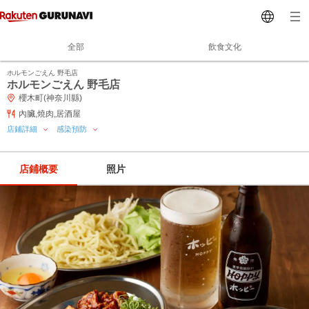
全部
飲食文化
ホルモンごえん 野毛店
ホルモンごえん 野毛店
櫻木町(神奈川縣)
內臟,燒肉,居酒屋
店鋪詳細
感染預防
店鋪概要
照片