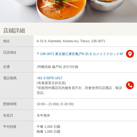
店鋪詳細
地址
6-31-6, Kameido, Koutou-ku, Tokyo, 136-0071
日語地址
〒136-0071 東京都江東区亀戸6-31-6 カメイドクロック4F
交通
JR總武線 龜戶站 步行3分鐘
電話號碼
+81-3-5875-1017
(有會講英文的店員)
*若能用外國語言的服务員不在，則會使用日語通話，敬請
見諒。
營業時間
10:00～21:00(L.O.20:30)
休息日
全年無休
平均預算
午餐 1,000 日圓
晚餐 1,000 日圓