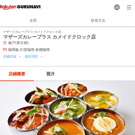
全部
飲食文化
マザーズカレープラス カメイドクロック店
マザーズカレープラス カメイドクロック店
龜戶(東京都)
咖哩飯,印度咖哩,泰國咖哩
店鋪詳細
感染預防
店鋪概要
照片