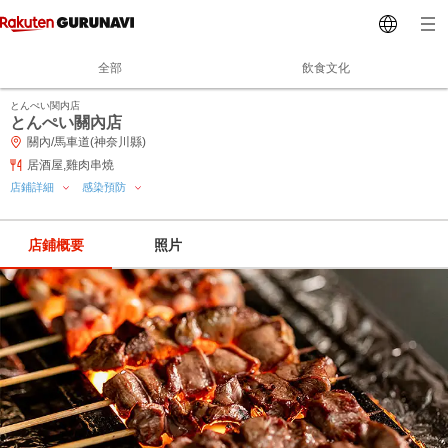
全部
飲食文化
とんぺい関内店
とんぺい關內店
關內/馬車道(神奈川縣)
居酒屋,雞肉串燒
店鋪詳細
感染預防
店鋪概要
照片