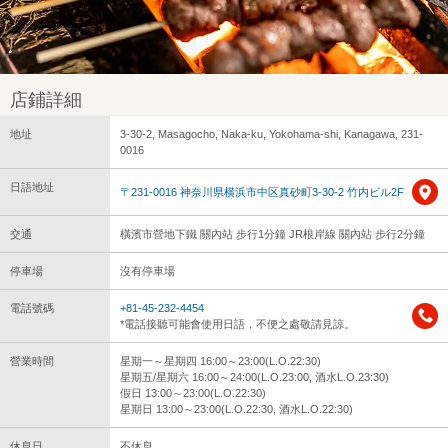
店鋪詳細
地址
3-30-2, Masagocho, Naka-ku, Yokohama-shi, Kanagawa, 231-
0016
日語地址
〒231-0016 神奈川県横浜市中区真砂町3-30-2 竹内ビル2F
交通
橫濱市營地下鐵 關內站 步行1分鐘 JR根岸線 關內站 步行2分鐘
停車場
沒有停車場
電話號碼
+81-45-232-4454
*電話接聽可能會使用日語，不便之處敬請見諒。
營業時間
星期一～星期四 16:00～23:00(L.O.22:30)
星期五/星期六 16:00～24:00(L.O.23:00, 酒水L.O.23:30)
假日 13:00～23:00(L.O.22:30)
星期日 13:00～23:00(L.O.22:30, 酒水L.O.22:30)
休息日
不休息