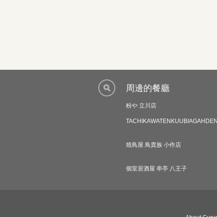
周邊的餐廳
粉や 立川店
TACHIKAWATENKUUBIAGAHDE
燒鳥屋 鳥貴族 小作店
個室居酒屋 串亭 八王子