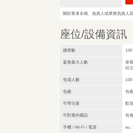
關於業者名稱、負責人或業務負責人
座位/設備資訊
總席數
100
宴會最大人數
座着
站立
包場人數
100
包廂
包
可帶兒童
歡
可對應外國語
有會
手機 / Wi-Fi / 電源
au,