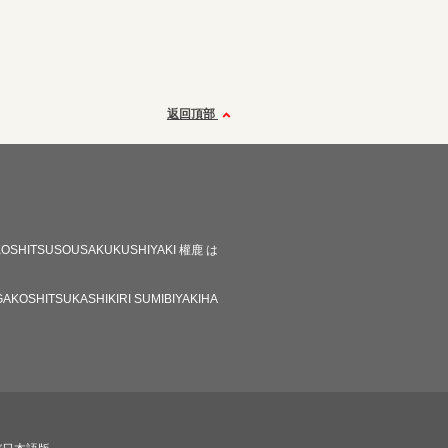
返回頂部
OSHITSUSOUSAKUKUSHIYAKI 權鹿 は
AKOSHITSUKASHIKIRI SUMIBIYAKIHA