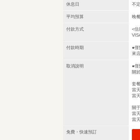
休息日
不
平均預算
晚餐
付款方式
<信
VIS
付款時期
●
來
取消說明
●
關
套
當天
當天
關于
當天
當天
免費・快速預訂