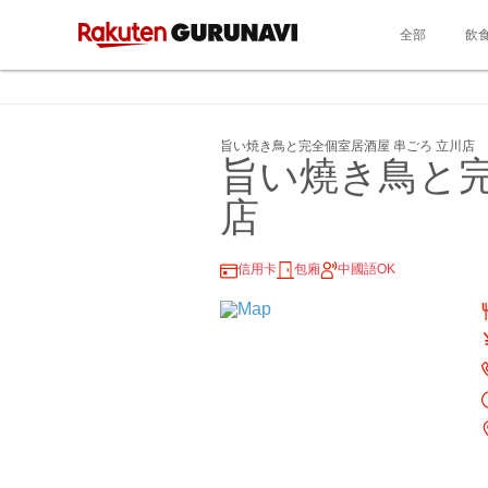
全部
飲
旨い焼き鳥と完全個室居酒屋 串ごろ 立川店
旨い燒き鳥と完
店
信用卡
包廂
中國語OK