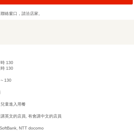
及聯絡窗口，請洽店家。
時 130
時 130
 ~ 130
廂
迎兒童進入用餐
講英文的店員, 有會講中文的店員
 SoftBank, NTT docomo