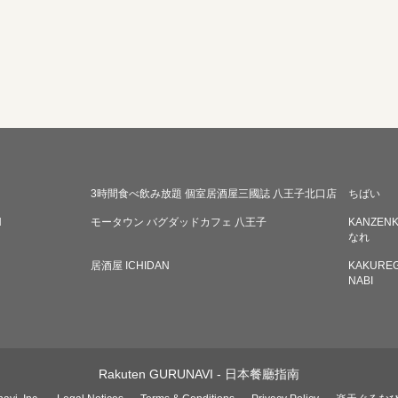
3時間食べ飲み放題 個室居酒屋三國誌 八王子北口店
ちばい
N
モータウン バグダッドカフェ 八王子
KANZENK
なれ
居酒屋 ICHIDAN
KAKUREG
NABI
Rakuten GURUNAVI - 日本餐廳指南