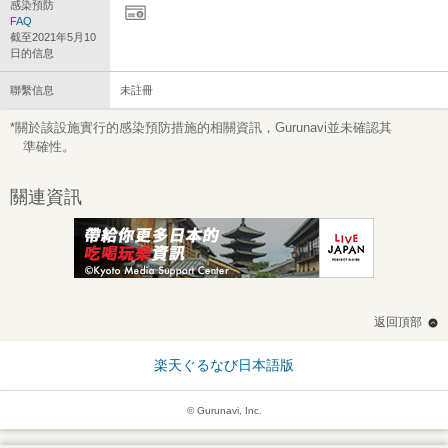
感染預防
FAQ
截至2021年5月10
日的信息
聯繫信息
未註冊
*關於該設施實行的感染預防措施的相關資訊，Gurunavi並未確認其
準確性。
關連資訊
返回頂部
楽天ぐるなび日本語版
© Gurunavi, Inc.