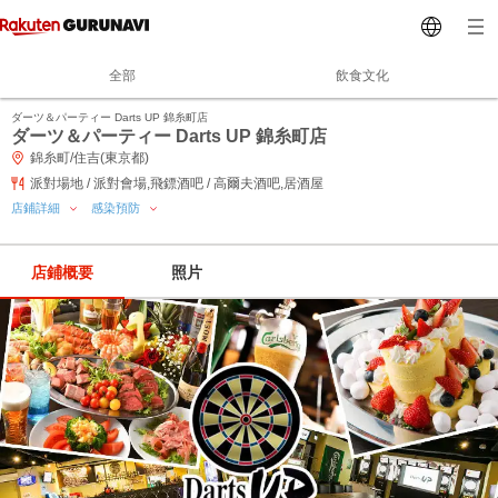
全部
飲食文化
ダーツ＆パーティー Darts UP 錦糸町店
ダーツ＆パーティー Darts UP 錦糸町店
錦糸町/住吉(東京都)
派對場地 / 派對會場,飛鏢酒吧 / 高爾夫酒吧,居酒屋
店鋪詳細
感染預防
店鋪概要
照片