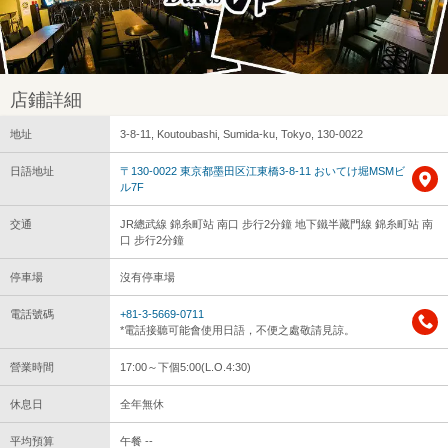
店鋪詳細
地址
3-8-11, Koutoubashi, Sumida-ku, Tokyo, 130-0022
日語地址
〒130-0022 東京都墨田区江東橋3-8-11 おいてけ堀MSMビ
ル7F
交通
JR總武線 錦糸町站 南口 步行2分鐘 地下鐵半藏門線 錦糸町站 南
口 步行2分鐘
停車場
沒有停車場
電話號碼
+81-3-5669-0711
*電話接聽可能會使用日語，不便之處敬請見諒。
營業時間
17:00～下個5:00(L.O.4:30)
休息日
全年無休
平均預算
午餐 --