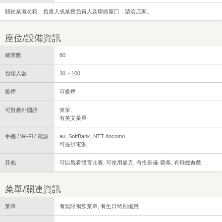
關於業者名稱、負責人或業務負責人及聯絡窗口，請洽店家。
座位/設備資訊
總席數
80
包場人數
30 ~ 100
吸煙
可吸煙
可對應外國語
菜單:
有英文菜單
手機 / Wi-Fi / 電源
au, SoftBank, NTT docomo
可提供電源
其他
可以觀看體育比賽, 可使用麥克, 有投影儀·螢幕, 有飛鏢遊戲
菜單/關連資訊
菜單
有無限暢飲菜單, 有生日特別優惠