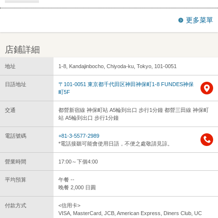
更多菜單
店鋪詳細
地址
1-8, Kandajinbocho, Chiyoda-ku, Tokyo, 101-0051
日語地址
〒101-0051 東京都千代田区神田神保町1-8 FUNDES神保
町5F
交通
都營新宿線 神保町站 A5輪到出口 步行1分鐘 都營三田線 神保町
站 A5輪到出口 步行1分鐘
電話號碼
+81-3-5577-2989
*電話接聽可能會使用日語，不便之處敬請見諒。
營業時間
17:00～下個4:00
平均預算
午餐 --
晚餐 2,000 日圓
付款方式
<信用卡>
VISA, MasterCard, JCB, American Express, Diners Club, UC