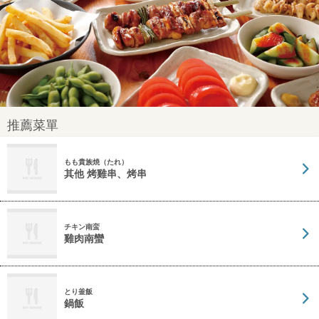
推薦菜單
もも貴族焼（たれ）
其他 烤雞串、烤串
チキン南蛮
雞肉南蠻
とり釜飯
鍋飯