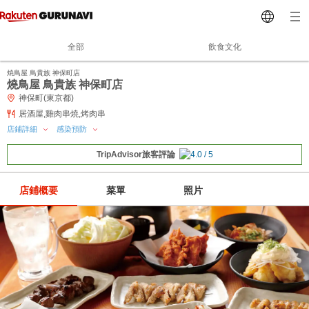
全部
飲食文化
焼鳥屋 鳥貴族 神保町店
燒鳥屋 鳥貴族 神保町店
神保町(東京都)
居酒屋,雞肉串燒,烤肉串
店鋪詳細
感染預防
TripAdvisor旅客評論
店鋪概要
菜單
照片