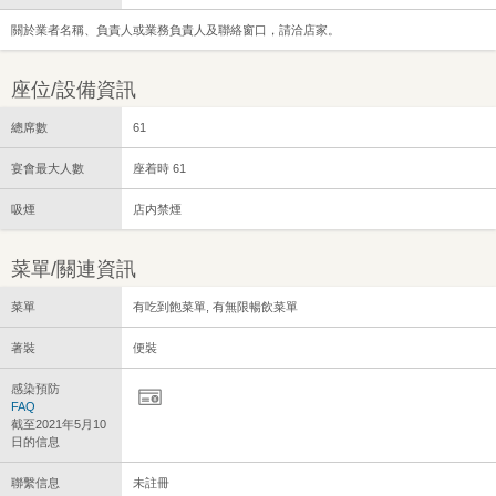
關於業者名稱、負責人或業務負責人及聯絡窗口，請洽店家。
座位/設備資訊
總席數
61
宴會最大人數
座着時 61
吸煙
店内禁煙
菜單/關連資訊
菜單
有吃到飽菜單, 有無限暢飲菜單
著裝
便裝
感染預防
FAQ
截至2021年5月10
日的信息
聯繫信息
未註冊