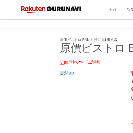
全部
飲
原価ビストロ BAN！ 渋谷1st 道玄坂
原價ビストロ B
信用卡
Wi-Fi
禁煙