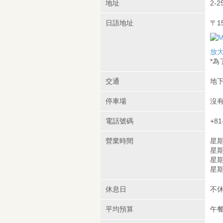
地址
2-2
日語地址
〒1
放
*
交通
地下
停車場
沒
電話號碼
+81
營業時間
星期一
星期五
星期日
星期六
休息日
不
平均預算
午餐