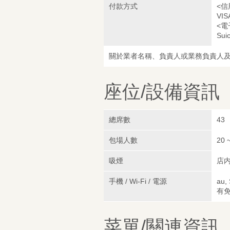
付款方式
<信
VIS
<電
Sui
關於業者名稱、負責人或業務負責人
座位/設備資訊
總席數
43
包場人數
20 
吸煙
店
手機 / Wi-Fi / 電源
au,
有免
菜單/關連資訊