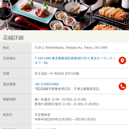
店鋪詳細
地址
3-20-2, Nishishinjuku, Shinjuku-ku, Tokyo, 163-1490
日語地址
〒163-1490 東京都新宿区西新宿3-20-2 東京オペラシティ
タワ－B1
交通
京王另起一行 初台站 步行1分鐘
電話號碼
+81-3-5353-0463
*電話接聽可能會使用日語，不便之處敬請見諒。
營業時間
週一至週五 11:00～22:00(L.O.21:00)
星期六/星期日/假日 11:00～21:00(L.O.20:00) )
休息日
不定期休息
年終年初(2020年12月29日～2021年1月3日)