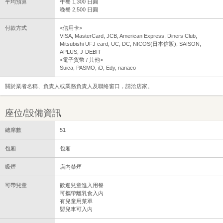
平均預算
午餐 1,300 日圓
晚餐 2,500 日圓
付款方式
<信用卡>
VISA, MasterCard, JCB, American Express, Diners Club,
Mitsubishi UFJ card, UC, DC, NICOS(日本信販), SAISON,
APLUS, J-DEBIT
<電子貨幣 / 其他>
Suica, PASMO, iD, Edy, nanaco
關於業者名稱、負責人或業務負責人及聯絡窗口，請洽店家。
座位/設備資訊
總席數
51
包廂
包廂
吸煙
店内禁煙
可帶兒童
歡迎兒童進入用餐
可攜帶離乳食入內
有兒童用菜單
嬰兒車可入內