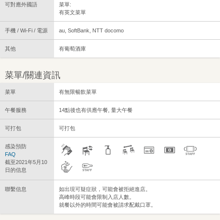
可對應外國語
菜單:
有英文菜單
手機 / Wi-Fi / 電源
au, SoftBank, NTT docomo
其他
有葡萄酒庫
菜單/關連資訊
菜單
有無限暢飲菜單
午餐服務
14點後也有供應午餐, 量大午餐
可打包
可打包
感染預防
FAQ
截至2021年5月10
日的信息
聯繫信息
如出現可疑症狀，可能會被拒絕進店。
高峰時段可能會限制入店人數。
就餐以外的時間可能會被請求配戴口罩。