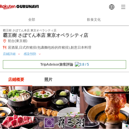
全部
飲食文化
覇王樹 さぼてん本店 東京オペラシティ店
霸王樹 さぼてん本店 東京オペラシティ店
初台(東京都)
居酒屋,日式炸豬排(包裹麵包粉的炸豬排),創意日本料理
店鋪詳細
感染預防
TripAdvisor旅客評論
店鋪概要
照片