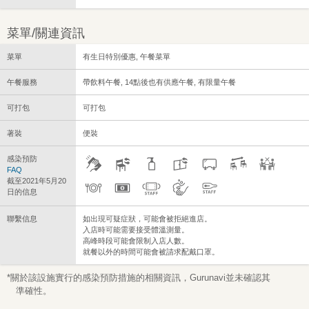
菜單/關連資訊
菜單
有生日特別優惠, 午餐菜單
午餐服務
帶飲料午餐, 14點後也有供應午餐, 有限量午餐
可打包
可打包
著裝
便裝
感染預防
FAQ
截至2021年5月20
日的信息
聯繫信息
如出現可疑症狀，可能會被拒絕進店。
入店時可能需要接受體溫測量。
高峰時段可能會限制入店人數。
就餐以外的時間可能會被請求配戴口罩。
*關於該設施實行的感染預防措施的相關資訊，Gurunavi並未確認其
準確性。