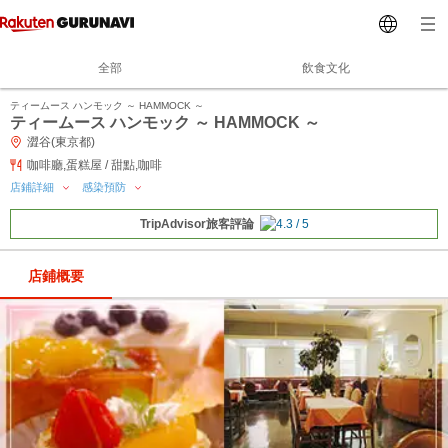
全部
飲食文化
ティームース ハンモック ～ HAMMOCK ～
ティームース ハンモック ～ HAMMOCK ～
澀谷(東京都)
咖啡廳,蛋糕屋 / 甜點,咖啡
店鋪詳細
感染預防
TripAdvisor旅客評論
店鋪概要