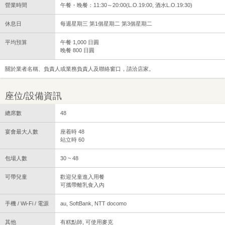
營業時間
午餐・晚餐：11:30～20:00(L.O.19:00, 酒水L.O.19:30)
休息日
每週星期三 第1個星期二 第3個星期二
平均預算
午餐 1,000 日圓
晚餐 800 日圓
關於業者名稱、負責人或業務負責人及聯絡窗口，請洽店家。
座位/設備資訊
總席數
48
宴會最大人數
座着時 48
站立時 60
包場人數
30 ~ 48
可帶兒童
歡迎兒童進入用餐
可攜帶離乳食入內
手機 / Wi-Fi / 電源
au, SoftBank, NTT docomo
其他
有糕點師, 可使用麥克