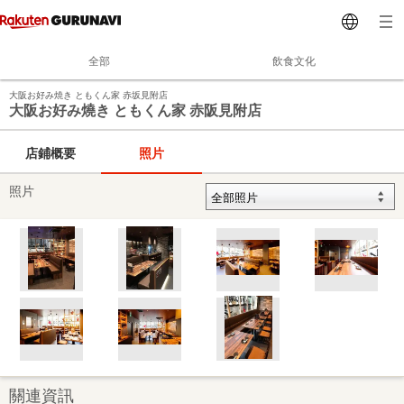
全部
飲食文化
大阪お好み焼き ともくん家 赤坂見附店
大阪お好み燒き ともくん家 赤阪見附店
店鋪概要
照片
照片
關連資訊