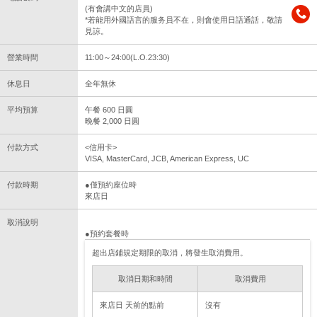
(有會講中文的店員)
*若能用外國語言的服务員不在，則會使用日語通話，敬請
見諒。
營業時間
11:00～24:00(L.O.23:30)
休息日
全年無休
平均預算
午餐 600 日圓
晚餐 2,000 日圓
付款方式
<信用卡>
VISA, MasterCard, JCB, American Express, UC
付款時期
●僅預約座位時
來店日
取消說明
●預約套餐時
超出店鋪規定期限的取消，將發生取消費用。
取消日期和時間
取消費用
來店日 天前的點前
沒有