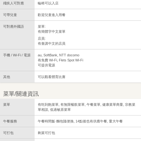
殘疾人可對應
輪椅可以入店
可帶兒童
歡迎兒童進入用餐
可對應外國語
菜單:
有簡體字中文菜單
店員:
有會講中文的店員
手機 / Wi-Fi / 電源
au, SoftBank, NTT docomo
有免費 Wi-Fi, Flets Spot Wi-Fi
可提供電源
其他
可以觀看體育比賽
菜單/關連資訊
菜單
有吃到飽菜單, 有無限暢飲菜單, 午餐菜單, 健康菜單商量, 宗教菜
單相談, 低過敏原菜單
午餐服務
午餐時間飯·麵包隨便換, 14點後也有供應午餐, 量大午餐
可打包
剩菜可打包