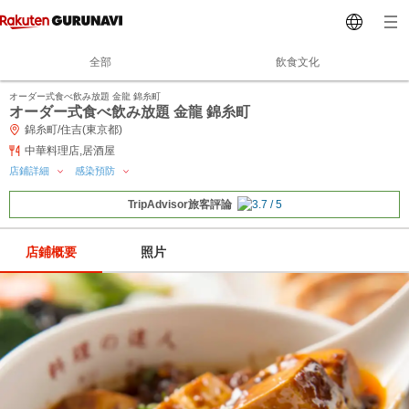
全部
飲食文化
オーダー式食べ飲み放題 金龍 錦糸町
オーダー式食べ飲み放題 金龍 錦糸町
錦糸町/住吉(東京都)
中華料理店,居酒屋
店鋪詳細
感染預防
TripAdvisor旅客評論
店鋪概要
照片