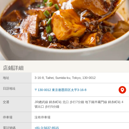
店鋪詳細
地址
3-16-8, Taihei, Sumida-ku, Tokyo, 130-0012
日語地址
〒130-0012 東京都墨田区太平3-16-8
交通
JR總武線 錦糸町站 北口 步行7分鐘 地下鐵半藏門線 錦糸町站 4
號出口 步行5分鐘
停車場
沒有停車場
電話號碼
+81-3-5637-8515