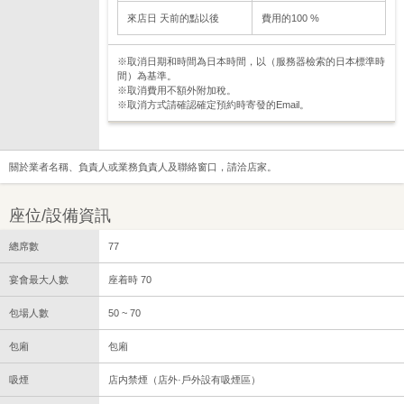
來店日 天前的點以後
費用的100 %
※取消日期和時間為日本時間，以（服務器檢索的日本標準時
間）為基準。
※取消費用不額外附加稅。
※取消方式請確認確定預約時寄發的Email。
關於業者名稱、負責人或業務負責人及聯絡窗口，請洽店家。
座位/設備資訊
總席數
77
宴會最大人數
座着時 70
包場人數
50 ~ 70
包廂
包廂
吸煙
店内禁煙（店外·戶外設有吸煙區）