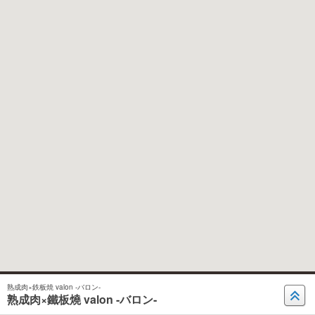
熟成肉×鉄板焼 valon ‐バロン‐
熟成肉×鐵板燒 valon ‐バロン‐