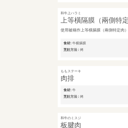
和牛上ハラミ
上等橫隔膜（兩側特
使用被稱作上等橫膈膜（兩側特定肉
食材:
牛横膈膜
烹飪方法 :
烤
ももステーキ
肉排
食材:
牛
烹飪方法 :
烤
和牛のミスジ
板腱肉