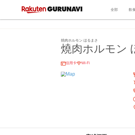
全部
飲
焼肉ホルモン ほるまさ
燒肉ホルモン 
信用卡
Wi-Fi