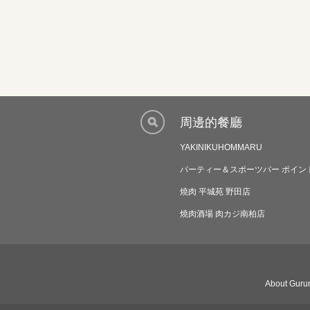
周邊的餐廳
YAKINIKUHOMMARU
パーティー＆スポーツバー ポイン
燒肉 平城苑 野田店
燒肉酒場 肉カジ南柏店
About Gurun