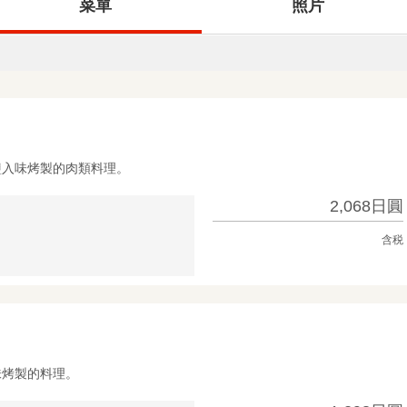
菜單
照片
鹽入味烤製的肉類料理。
2,068日圓
含税
味烤製的料理。