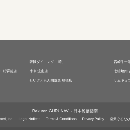
韓國ダイニング 「韓」
宮崎牛一頭
ト 柏驛前店
牛車 流山店
七輪燒肉 
せいざえもん圍爐裏 船橋店
サムギョ
Rakuten GURUNAVI - 日本餐廳指南
avi, Inc.
Legal Notices
Terms & Conditions
Privacy Policy
楽天ぐるな