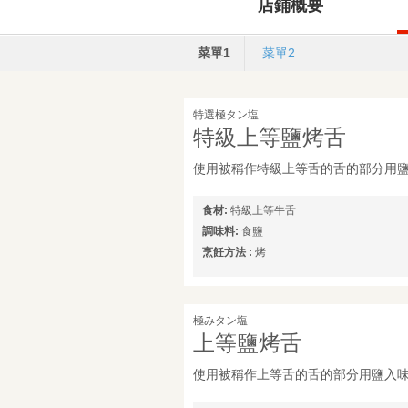
店鋪概要
菜單1
菜單2
特選極タン塩
特級上等鹽烤舌
使用被稱作特級上等舌的舌的部分用
食材:
特級上等牛舌
調味料:
食鹽
烹飪方法 :
烤
極みタン塩
上等鹽烤舌
使用被稱作上等舌的舌的部分用鹽入