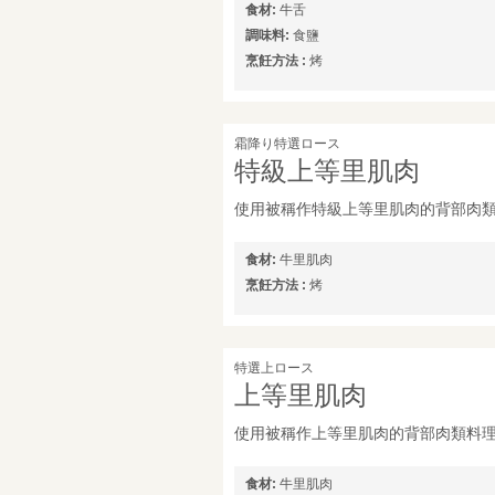
食材:
牛舌
調味料:
食鹽
烹飪方法 :
烤
霜降り特選ロース
特級上等里肌肉
使用被稱作特級上等里肌肉的背部肉
食材:
牛里肌肉
烹飪方法 :
烤
特選上ロース
上等里肌肉
使用被稱作上等里肌肉的背部肉類料
食材:
牛里肌肉