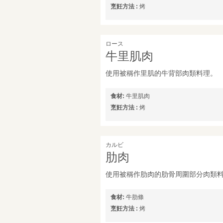
烹飪方法 :
烤
ロース
牛里肌肉
使用被稱作里肌的牛背部肉類料理。
食材:
牛里肌肉
烹飪方法 :
烤
カルビ
肋肉
使用被稱作肋肉的肋骨周圍部分肉類
食材:
牛肋條
烹飪方法 :
烤