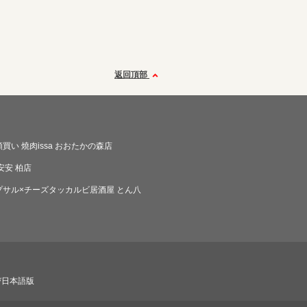
返回頂部
買い 燒肉issa おおたかの森店
安安 柏店
プサル×チーズタッカルビ居酒屋 とん八
び日本語版