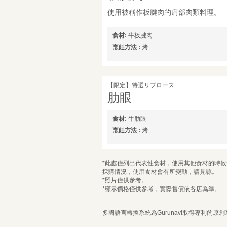
使用被稱作板腱肉的肩部肉類料理。
食材:
牛板腱肉
烹飪方法 :
烤
【限定】特選リブロース
肋眼
食材:
牛肋眼
烹飪方法 :
烤
*此處僅列出代表性食材，使用其他食材的時
採購情況，使用食材會有所變動，請見諒。
*照片僅供參考。
*顯示價格僅供參考，實際售價依各店為準。
多國語言轉換系統為Gurunavi取得專利的原創系