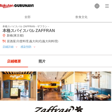
全部
飲食文化
本格スパイスバル ZAFFRAN－ザフラン－
本格スパイスバル ZAFFRAN
新橋(東京都)
居酒屋,印度料理,義大利式(義大利料理)
店鋪詳細
感染預防
店鋪概要
照片