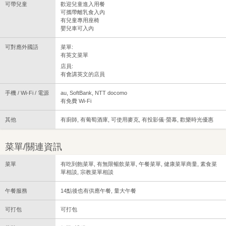
可帶兒童
歡迎兒童進入用餐
可攜帶離乳食入內
有兒童專用座椅
嬰兒車可入內
可對應外國語
菜單:
有英文菜單
店員:
有會講英文的店員
手機 / Wi-Fi / 電源
au, SoftBank, NTT docomo
有免費 Wi-Fi
其他
有廚師, 有葡萄酒庫, 可使用麥克, 有投影儀·螢幕, 歡樂時光優惠
菜單/關連資訊
菜單
有吃到飽菜單, 有無限暢飲菜單, 午餐菜單, 健康菜單商量, 素食菜
單相談, 宗教菜單相談
午餐服務
14點後也有供應午餐, 量大午餐
可打包
可打包