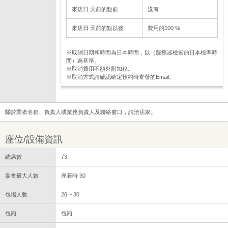
來店日 天前的點前
沒有
來店日 天前的點以後
費用的100 %
※取消日期和時間為日本時間，以（服務器檢索的日本標準時
間）為基準。
※取消費用不額外附加稅。
※取消方式請確認確定預約時寄發的Email。
關於業者名稱、負責人或業務負責人及聯絡窗口，請洽店家。
座位/設備資訊
總席數
73
宴會最大人數
座着時 30
包場人數
20 ~ 30
包廂
包廂