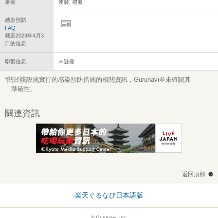
著裝
便裝, 禮服
感染預防
FAQ
截至2023年4月3
日的信息
聯繫信息
未註冊
*關於該設施實行的感染預防措施的相關資訊，Gurunavi並未確認其
準確性。
關連資訊
返回頂部
楽天ぐるなび日本語版
© Gurunavi, Inc.