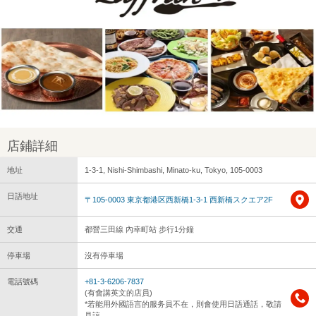
店鋪詳細
地址
1-3-1, Nishi-Shimbashi, Minato-ku, Tokyo, 105-0003
日語地址
〒105-0003 東京都港区西新橋1-3-1 西新橋スクエア2F
交通
都營三田線 內幸町站 步行1分鐘
停車場
沒有停車場
電話號碼
+81-3-6206-7837
(有會講英文的店員)
*若能用外國語言的服务員不在，則會使用日語通話，敬請
見諒。