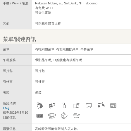
手機 / Wi-Fi / 電源
Rakuten Mobile, au, SoftBank, NTT docomo
有免費 Wi-Fi
可提供電源
其他
可以觀看體育比賽
菜單/關連資訊
菜單
有吃到飽菜單, 有無限暢飲菜單, 午餐菜單
午餐服務
帶甜品午餐, 14點後也有供應午餐
可打包
可打包
有外賣
可外賣
著裝
便裝
感染預防
FAQ
截至2021年5月10
日的信息
聯繫信息
高峰時段可能會限制入店人數。