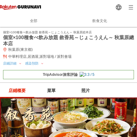
全部
飲食文化
個室×100種食べ飲み放題 叙香苑～じょこうえん～ 秋葉原総本店
個室×100種食べ飲み放題 敘香苑～じょこうえん～ 秋葉原總
本店
秋葉原(東京都)
中華料理店,居酒屋,派對場地 / 派對會場
店鋪詳細
感染預防
TripAdvisor旅客評論
店鋪概要
菜單
照片