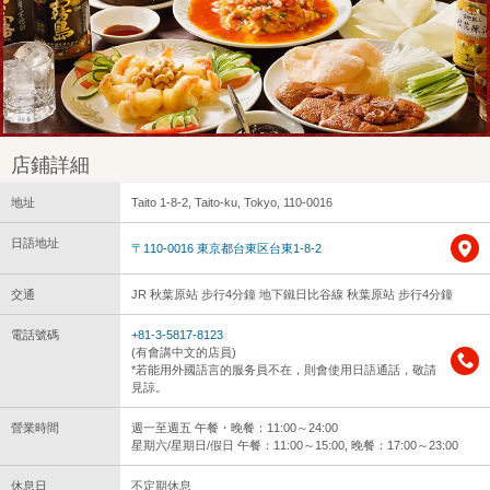
店鋪詳細
地址
Taito 1-8-2, Taito-ku, Tokyo, 110-0016
日語地址
〒110-0016 東京都台東区台東1-8-2
交通
JR 秋葉原站 步行4分鐘 地下鐵日比谷線 秋葉原站 步行4分鐘
電話號碼
+81-3-5817-8123
(有會講中文的店員)
*若能用外國語言的服务員不在，則會使用日語通話，敬請
見諒。
營業時間
週一至週五 午餐・晚餐：11:00～24:00
星期六/星期日/假日 午餐：11:00～15:00, 晚餐：17:00～23:00
休息日
不定期休息