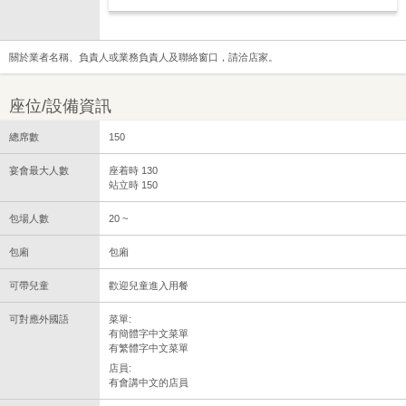
關於業者名稱、負責人或業務負責人及聯絡窗口，請洽店家。
座位/設備資訊
總席數
150
宴會最大人數
座着時 130
站立時 150
包場人數
20 ~
包廂
包廂
可帶兒童
歡迎兒童進入用餐
可對應外國語
菜單:
有簡體字中文菜單
有繁體字中文菜單
店員:
有會講中文的店員