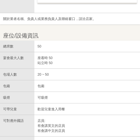
關於業者名稱、負責人或業務負責人及聯絡窗口，請洽店家。
座位/設備資訊
總席數
50
宴會最大人數
座着時 50
站立時 50
包場人數
20 ~ 50
包廂
包廂
吸煙
可吸煙
可帶兒童
歡迎兒童進入用餐
可對應外國語
店員:
有會講英文的店員
有會講中文的店員