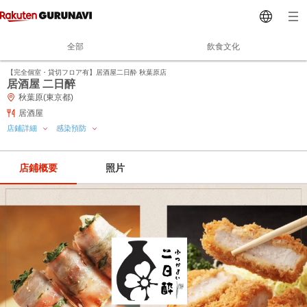
全部
飲食文化
【完全個室・貸切フロア有】居酒屋二日酔 秋葉原店
居酒屋 二日醉
秋葉原(東京都)
居酒屋
店鋪詳細
感染預防
店鋪概要
照片