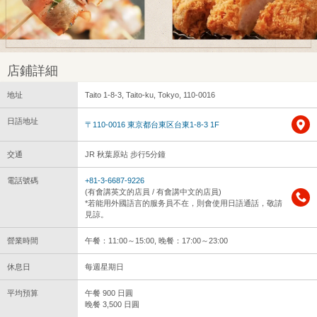
店鋪詳細
地址
Taito 1-8-3, Taito-ku, Tokyo, 110-0016
日語地址
〒110-0016 東京都台東区台東1-8-3 1F
交通
JR 秋葉原站 步行5分鐘
電話號碼
+81-3-6687-9226
(有會講英文的店員 / 有會講中文的店員)
*若能用外國語言的服务員不在，則會使用日語通話，敬請
見諒。
營業時間
午餐：11:00～15:00, 晚餐：17:00～23:00
休息日
每週星期日
平均預算
午餐 900 日圓
晚餐 3,500 日圓