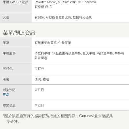
手機 / Wi-Fi / 電源
Rakuten Mobile, au, SoftBank, NTT docomo
有免費 Wi-Fi
其他
有廚師, 可以觀看體育比賽, 歡樂時光優惠
菜單/關連資訊
菜單
有無限暢飲菜單, 午餐菜單
午餐服務
帶飲料午餐, 14點後也有供應午餐, 量大午餐, 有限量午餐, 午餐有
限時優惠
可打包
可打包
著裝
便裝, 禮服
感染預防
未註冊
FAQ
聯繫信息
未註冊
*關於該設施實行的感染預防措施的相關資訊，Gurunavi並未確認其
準確性。