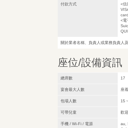
付款方式
<信
VIS
car
<電
Sui
QUI
關於業者名稱、負責人或業務負責人
座位/設備資訊
總席數
17
宴會最大人數
座着
包場人數
15 
可帶兒童
歡
手機 / Wi-Fi / 電源
au,