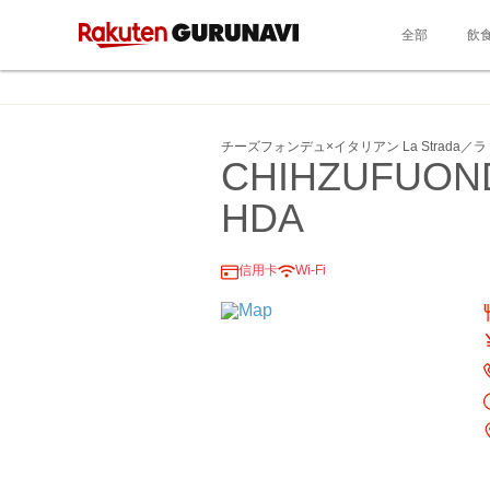
全部
飲
チーズフォンデュ×イタリアン La Strada
CHIHZUFUON
HDA
信用卡
Wi-Fi