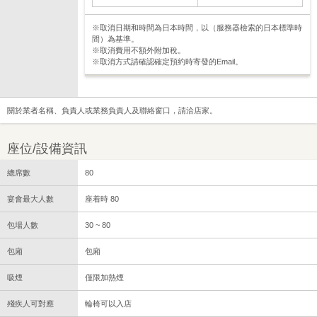
※取消日期和時間為日本時間，以（服務器檢索的日本標準時
間）為基準。
※取消費用不額外附加稅。
※取消方式請確認確定預約時寄發的Email。
關於業者名稱、負責人或業務負責人及聯絡窗口，請洽店家。
座位/設備資訊
總席數
80
宴會最大人數
座着時 80
包場人數
30 ~ 80
包廂
包廂
吸煙
僅限加熱煙
殘疾人可對應
輪椅可以入店