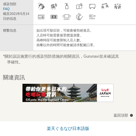
感染預防
FAQ
截至2021年5月14
日的信息
聯繫信息
如出現可疑症狀，可能會被拒絕進店。
入店時可能需要接受體溫測量。
高峰時段可能會限制入店人數。
就餐以外的時間可能會被請求配戴口罩。
*關於該設施實行的感染預防措施的相關資訊，Gurunavi並未確認其
準確性。
關連資訊
返回頂部
楽天ぐるなび日本語版