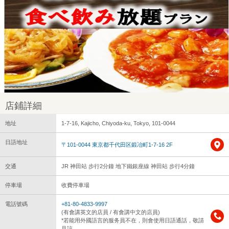
店鋪詳細
地址
1-7-16, Kajicho, Chiyoda-ku, Tokyo, 101-0044
日語地址
〒101-0044 東京都千代田区鍛冶町1-7-16 2F
交通
JR 神田站 步行2分鐘 地下鐵銀座線 神田站 步行4分鐘
停車場
收費停車場
電話號碼
+81-80-4833-9997
(有會講英文的店員 / 有會講中文的店員)
*若能用外國語言的服务員不在，則會使用日語通話，敬請
見諒。