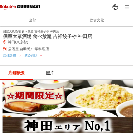
全部
飲食文化
個室大衆酒場 食べ放題 吉祥餃子や 神田店
個室大眾酒場 食べ放題 吉祥餃子や 神田店
神田(東京都)
居酒屋,自助餐,中華料理店
店鋪詳細
感染預防
店鋪概要
照片