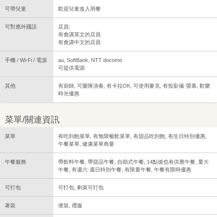
可帶兒童
歡迎兒童進入用餐
可對應外國語
店員:
有會講英文的店員
有會講中文的店員
手機 / Wi-Fi / 電源
au, SoftBank, NTT docomo
可提供電源
其他
有廚師, 可樂隊演奏, 有卡拉OK, 可使用麥克, 有投影儀·螢幕, 歡樂
時光優惠
菜單/關連資訊
菜單
有吃到飽菜單, 有無限暢飲菜單, 有甜品吃到飽, 有生日特別優惠,
午餐菜單, 健康菜單商量
午餐服務
帶飲料午餐, 帶甜品午餐, 自助式午餐, 14點後也有供應午餐, 量大
午餐, 有週六·週日特別午餐, 有限量午餐, 午餐有限時優惠
可打包
可打包, 剩菜可打包
著裝
便裝, 禮服