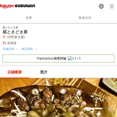
全部
飲食文化
藁ときどき豚
槁ときどき豚
日野(東京都)
居酒屋
店鋪詳細
感染預防
TripAdvisor旅客評論
店鋪概要
照片