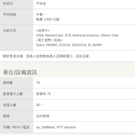
休息日
不休息
平均預算
午餐 --
晚餐 3,500 日圓
付款方式
<信用卡>
VISA, MasterCard, JCB, American Express, Diners Club
<電子貨幣 / 其他>
Suica, PASMO, ICOCA, SUGOCA, iD, AirPAY
關於業者名稱、負責人或業務負責人及聯絡窗口，請洽店家。
座位/設備資訊
總席數
76
宴會最大人數
座着時 76
包場人數
30 ~
吸煙
店内禁煙
手機 / Wi-Fi / 電源
au, SoftBank, NTT docomo