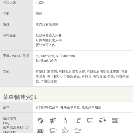
包場人數
~ 120
包廂
包廂
吸煙
店內設有吸煙區
可帶兒童
歡迎兒童進入用餐
可攜帶離乳食入內
嬰兒車可入內
手機 / Wi-Fi / 電源
au, SoftBank, NTT docomo
SoftBank Wi-Fi
其他
有廚師, 調酒師, 可以觀看體育比賽, 可以觀看演唱會或表演, 可樂
隊演奏, 有卡拉OK, 可使用麥克, 有舞台, 有投影儀·螢幕, 有賓果遊
戲, 有飛鏢遊戲
菜單/關連資訊
菜單
有無限暢飲菜單, 健康菜單商量, 素食菜單相談
感染預防
FAQ
截至2021年5月10
日的信息