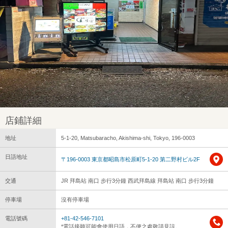
店鋪詳細
地址
5-1-20, Matsubaracho, Akishima-shi, Tokyo, 196-0003
日語地址
〒196-0003 東京都昭島市松原町5-1-20 第二野村ビル2F
交通
JR 拜島站 南口 步行3分鐘 西武拜島線 拜島站 南口 步行3分鐘
停車場
沒有停車場
電話號碼
+81-42-546-7101
*電話接聽可能會使用日語，不便之處敬請見諒。