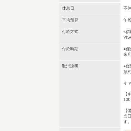
休息日
不
平均預算
午餐
付款方式
<信
VIS
付款時期
●
來
取消說明
●
預
キ
【
10
【
当
す