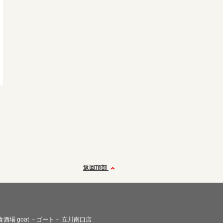
返回頂部
食酒場 goat －ゴート－ 立川南口店