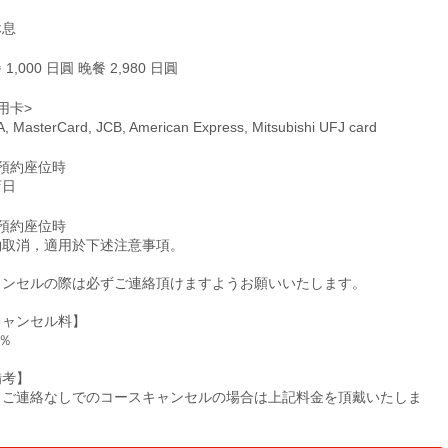
休息
 1,000 日圓 晚餐 2,980 日圓
用卡>
A, MasterCard, JCB, American Express, Mitsubishi UFJ card
僅預約座位時
店日
僅預約座位時
約取消，適用於下述注意事項。
ャンセルの際は必ずご連絡頂けますようお願いいたします。
キャンセル料】
0％
備考】
日ご連絡なしでのコースキャンセルの場合は上記料金を頂戴いたしま
。