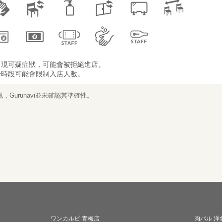
出現可疑症狀，可能會被拒絕進店。
峰時段可能會限制入店人數。
Gurunavi並未確認其準確性。
ワンカルビ 青梅店
肉バル 洋