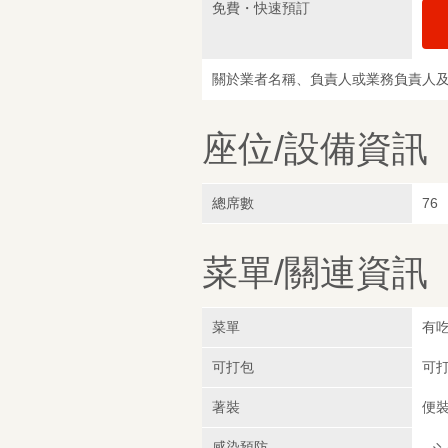
免費・快速預訂
關於業者名稱、負責人或業務負責人
座位/設備資訊
總席數
76
菜單/關連資訊
菜單
有吃
可打包
可
著裝
便
感染預防