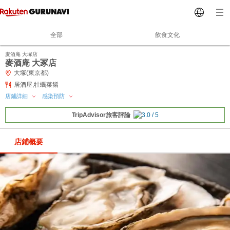
全部
飲食文化
麦酒庵 大塚店
麥酒庵 大冢店
大塚(東京都)
居酒屋,牡蠣菜餚
店鋪詳細
感染預防
TripAdvisor旅客評論
店鋪概要