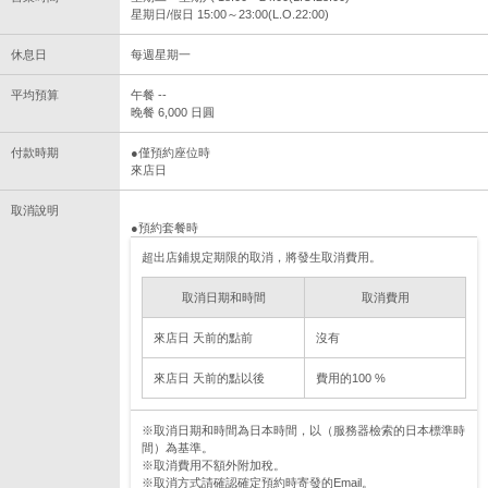
星期日/假日 15:00～23:00(L.O.22:00)
休息日
每週星期一
平均預算
午餐 --
晚餐 6,000 日圓
付款時期
●僅預約座位時
來店日
取消說明
●預約套餐時
超出店鋪規定期限的取消，將發生取消費用。
取消日期和時間
取消費用
來店日 天前的點前
沒有
來店日 天前的點以後
費用的100 %
※取消日期和時間為日本時間，以（服務器檢索的日本標準時
間）為基準。
※取消費用不額外附加稅。
※取消方式請確認確定預約時寄發的Email。