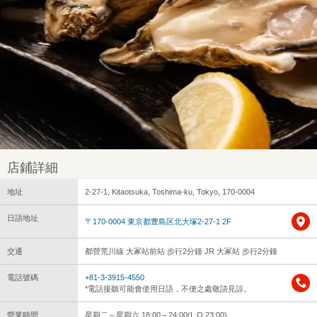
店鋪詳細
地址
2-27-1, Kitaotsuka, Toshima-ku, Tokyo, 170-0004
日語地址
〒170-0004 東京都豊島区北大塚2-27-1 2F
交通
都營荒川線 大冢站前站 步行2分鐘 JR 大冢站 步行2分鐘
電話號碼
+81-3-3915-4550
*電話接聽可能會使用日語，不便之處敬請見諒。
營業時間
星期二～星期六 18:00～24:00(L.O.23:00)