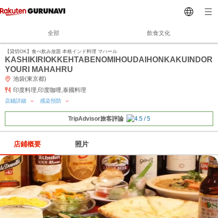
全部
飲食文化
【貸切OK】食べ飲み放題 本格インド料理 マハール
KASHIKIRIOKKEHTABENOMIHOUDAIHONKAKUINDOR
YOURI MAHAHRU
池袋(東京都)
印度料理,印度咖哩,泰國料理
店鋪詳細
感染預防
TripAdvisor旅客評論
店鋪概要
照片