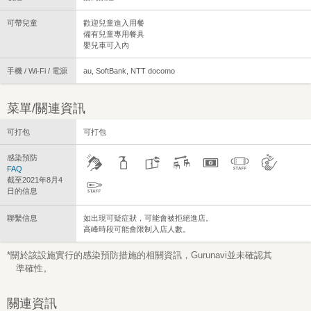
可帶兒童
歡迎兒童進入用餐
備有兒童專用餐具
嬰兒車可入內
手機 / Wi-Fi / 電源
au, SoftBank, NTT docomo
菜單/關連資訊
可打包
可打包
感染預防
FAQ
截至2021年8月4
日的信息
聯繫信息
如出現可疑症狀，可能會被拒絕進店。
高峰時段可能會限制入店人數。
*關於該設施實行的感染預防措施的相關資訊，Gurunavi並未確認其
準確性。
關連資訊