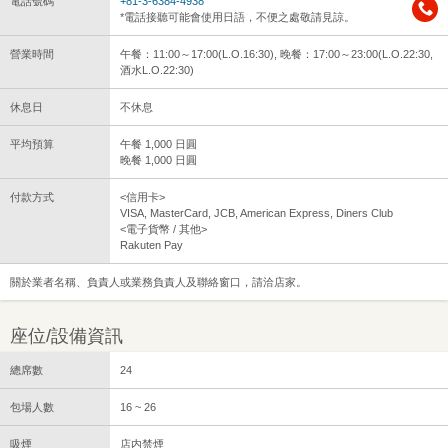
電話號碼
+81-3-6384-4938
*電話接聽可能會使用日語，不便之處敬請見諒。
營業時間
午餐：11:00～17:00(L.O.16:30), 晚餐：17:00～23:00(L.O.22:30,
酒水L.O.22:30)
休息日
不休息
平均預算
午餐 1,000 日圓
晚餐 1,000 日圓
付款方式
<信用卡>
VISA, MasterCard, JCB, American Express, Diners Club
<電子貨幣 / 其他>
Rakuten Pay
關於業者名稱、負責人或業務負責人及聯絡窗口，請洽店家。
座位/設備資訊
總席數
24
包場人數
16 ~ 26
吸煙
店内禁煙