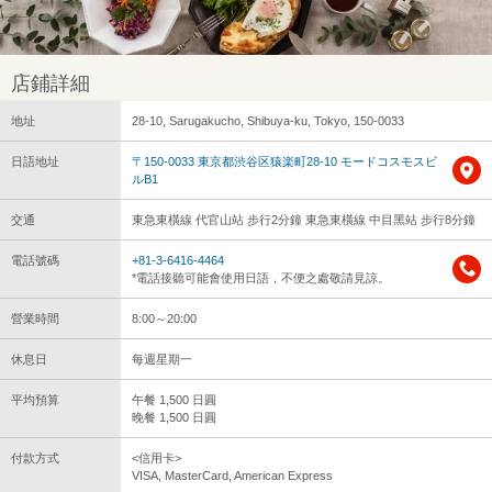
店鋪詳細
地址
28-10, Sarugakucho, Shibuya-ku, Tokyo, 150-0033
日語地址
〒150-0033 東京都渋谷区猿楽町28-10 モードコスモスビ
ルB1
交通
東急東橫線 代官山站 步行2分鐘 東急東橫線 中目黑站 步行8分鐘
電話號碼
+81-3-6416-4464
*電話接聽可能會使用日語，不便之處敬請見諒。
營業時間
8:00～20:00
休息日
每週星期一
平均預算
午餐 1,500 日圓
晚餐 1,500 日圓
付款方式
<信用卡>
VISA, MasterCard, American Express