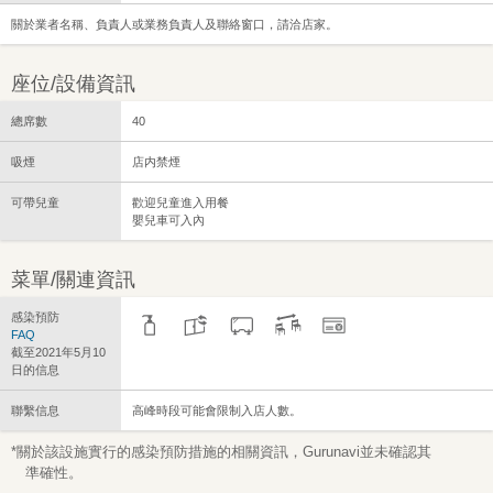
關於業者名稱、負責人或業務負責人及聯絡窗口，請洽店家。
座位/設備資訊
總席數
40
吸煙
店内禁煙
可帶兒童
歡迎兒童進入用餐
嬰兒車可入內
菜單/關連資訊
感染預防
FAQ
截至2021年5月10
日的信息
聯繫信息
高峰時段可能會限制入店人數。
*關於該設施實行的感染預防措施的相關資訊，Gurunavi並未確認其
準確性。