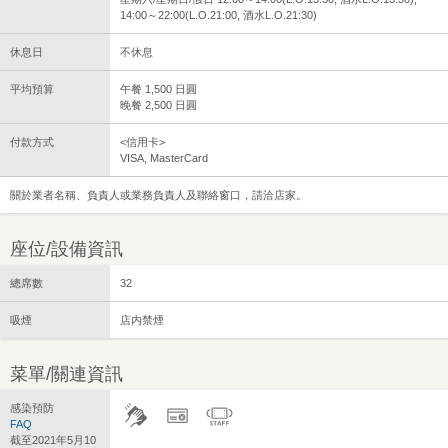
14:00～22:00(L.O.21:00, 酒水L.O.21:30)
休息日
不休息
平均預算
午餐 1,500 日圓
晚餐 2,500 日圓
付款方式
<信用卡>
VISA, MasterCard
關於業者名稱、負責人或業務負責人及聯絡窗口，請洽店家。
座位/設備資訊
總席數
32
吸煙
店内禁煙
菜單/關連資訊
感染預防
FAQ
截至2021年5月10