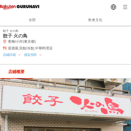
全部
飲食文化
餃子 火の鳥
餃子 火の鳥
青梅/小作(東京都)
居酒屋,煎餃/水餃,中華料理店
店鋪詳細
感染預防
店鋪概要