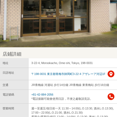
店鋪詳細
地址
3-22-4, Morookacho, Ome-shi, Tokyo, 198-0031
日語地址
〒198-0031 東京都青梅市師岡町3-22-4 アザレーア河辺1F
交通
JR青梅線 河邊站 步行14分鐘 JR青梅線 東青梅站 步行16分鐘
電話號碼
+81-42-884-2056
*電話接聽可能會使用日語，不便之處敬請見諒。
營業時間
週一至週五/假日前一天 11:30～14:00(L.O.13:30, 酒水L.O.13:30),
17:00～22:00(L.O.21:00, 酒水L.O.21:30)
星期六/星期日/假日 12:00～14:00(L.O.13:30, 酒水L.O.13:30),