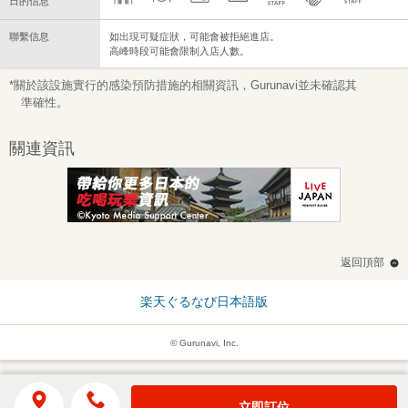
日的信息
聯繫信息
如出現可疑症狀，可能會被拒絕進店。
高峰時段可能會限制入店人數。
*關於該設施實行的感染預防措施的相關資訊，Gurunavi並未確認其
準確性。
關連資訊
返回頂部
楽天ぐるなび日本語版
© Gurunavi, Inc.
立即訂位