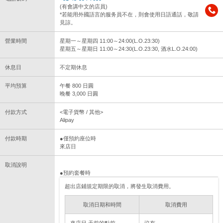
(有會講中文的店員)
*若能用外國語言的服务員不在，則會使用日語通話，敬請
見諒。
營業時間
星期一～星期四 11:00～24:00(L.O.23:30)
星期五～星期日 11:00～24:30(L.O.23:30, 酒水L.O.24:00)
休息日
不定期休息
平均預算
午餐 800 日圓
晚餐 3,000 日圓
付款方式
<電子貨幣 / 其他>
Alipay
付款時期
●僅預約座位時
來店日
取消說明
●預約套餐時
超出店鋪規定期限的取消，將發生取消費用。
取消日期和時間
取消費用