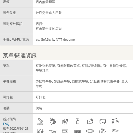
吸煙
店內無禁煙區
可帶兒童
歡迎兒童進入用餐
可對應外國語
店員:
有會講中文的店員
手機 / Wi-Fi / 電源
au, SoftBank, NTT docomo
菜單/關連資訊
菜單
有吃到飽菜單, 有無限暢飲菜單, 有甜品吃到飽, 有生日特別優惠,
午餐菜單
午餐服務
帶飲料午餐, 帶甜品午餐, 自助式午餐, 14點後也有供應午餐, 量大
午餐
可打包
可打包
著裝
便裝
感染預防
FAQ
截至2022年9月28