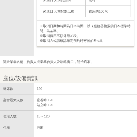
來店日 天前的點前
沒有
來店日 天前的點以後
費用的100 %
※取消日期和時間為日本時間，以（服務器檢索的日本標準時
間）為基準。
※取消費用不額外附加稅。
※取消方式請確認確定預約時寄發的Email。
關於業者名稱、負責人或業務負責人及聯絡窗口，請洽店家。
座位/設備資訊
總席數
120
宴會最大人數
座着時 120
站立時 120
包場人數
15 ~ 120
包廂
包廂