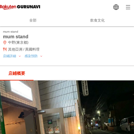
全部
飲食文化
mum stand
mum stand
中野(東京都)
其他亞洲 / 異國料理
店鋪詳細
感染預防
店鋪概要