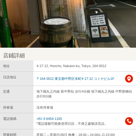
店鋪詳細
地址
4-17-12, Honcho, Nakano-ku, Tokyo, 164-0012
日語地址
〒164-0012 東京都中野区本町4-17-12 コミヤビル1F
交通
地下鐵丸之內線 新中野站 步行4分鐘 地下鐵丸之內線 中野新橋站
步行8分鐘
停車場
沒有停車場
電話號碼
+81-3-6454-1165
*電話接聽可能會使用日語，不便之處敬請見諒。
營業時間
星期二～星期日/假日 晚餐：18:00～24:00(L.O.23:00)