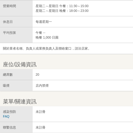
營業時間
星期二～星期日 午餐：11:30～15:00
星期二～星期日 晚餐：18:00～23:00
休息日
每週星期一
平均預算
午餐 --
晚餐 1,000 日圓
關於業者名稱、負責人或業務負責人及聯絡窗口，請洽店家。
座位/設備資訊
總席數
20
吸煙
店内禁煙
菜單/關連資訊
感染預防
未註冊
FAQ
聯繫信息
未註冊