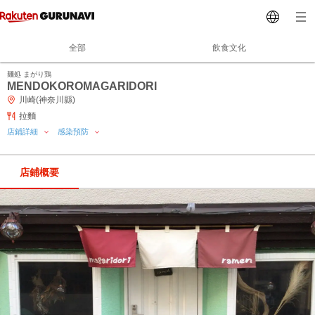
全部
飲食文化
麺処 まがり鶏
MENDOKOROMAGARIDORI
川崎(神奈川縣)
拉麵
店鋪詳細
感染預防
店鋪概要