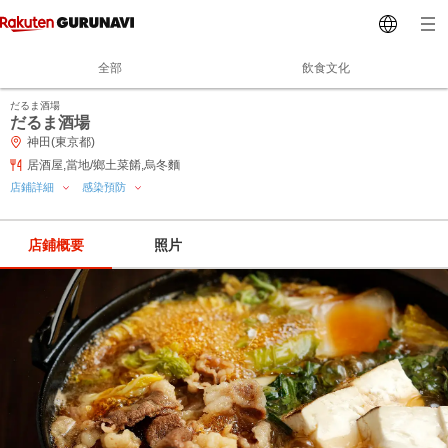
全部
飲食文化
だるま酒場
だるま酒場
神田(東京都)
居酒屋,當地/鄉土菜餚,烏冬麵
店鋪詳細
感染預防
店鋪概要
照片