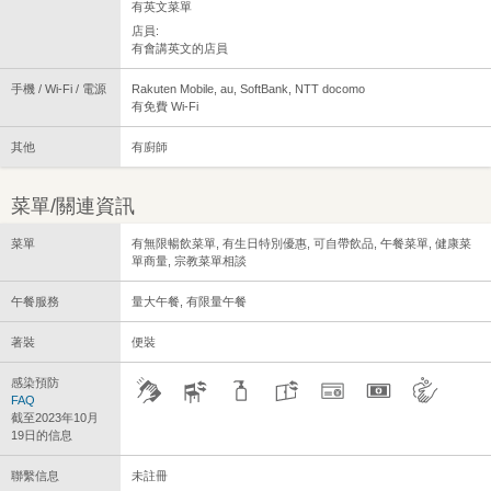
有英文菜單
店員:
有會講英文的店員
手機 / Wi-Fi / 電源
Rakuten Mobile, au, SoftBank, NTT docomo
有免費 Wi-Fi
其他
有廚師
菜單/關連資訊
菜單
有無限暢飲菜單, 有生日特別優惠, 可自帶飲品, 午餐菜單, 健康菜
單商量, 宗教菜單相談
午餐服務
量大午餐, 有限量午餐
著裝
便裝
感染預防
FAQ
截至2023年10月
19日的信息
聯繫信息
未註冊