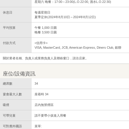
星期六 晚餐：17:00～23:00(L.O.22:00, 酒水L.O.22:30)
休息日
每週星期日
夏季定休(2024年8月10日～2024年8月12日)
平均預算
午餐 1,000 日圓
晚餐 3,500 日圓
付款方式
<信用卡>
VISA, MasterCard, JCB, American Express, Diners Club, 銀聯
關於業者名稱、負責人或業務負責人及聯絡窗口，請洽店家。
座位/設備資訊
總席數
34
宴會最大人數
座着時 34
吸煙
店內無禁煙區
可帶兒童
請不要帶小孩進入用餐
可對應外國語
菜單: