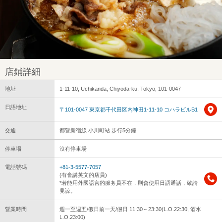
店鋪詳細
地址
1-11-10, Uchikanda, Chiyoda-ku, Tokyo, 101-0047
日語地址
〒101-0047 東京都千代田区内神田1-11-10 コハラビルB1
交通
都營新宿線 小川町站 步行5分鐘
停車場
沒有停車場
電話號碼
+81-3-5577-7057
(有會講英文的店員)
*若能用外國語言的服务員不在，則會使用日語通話，敬請
見諒。
營業時間
週一至週五/假日前一天/假日 11:30～23:30(L.O.22:30, 酒水
L.O.23:00)