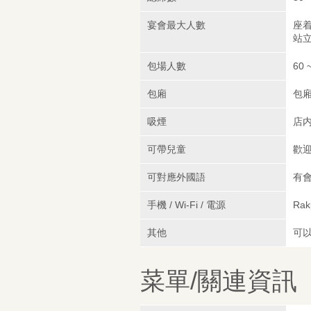
宴會最大人數
座着
站立
包場人數
60 
包廂
包
吸煙
店
可帶兒童
歡
可對應外國語
有
手機 / Wi-Fi / 電源
Rak
其他
可
菜單/關連資訊