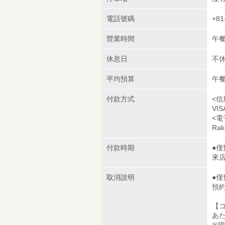
電話號碼
+81
營業時間
午餐：
休息日
不
平均預算
午餐
付款方式
<信
VIS
<電
Rak
付款時期
●
來
取消說明
●
預
【コ
あ