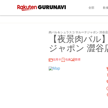
全部
飲
肉バル＆シュラスコ サルーテジャポン 渋谷店
【夜景肉バル】
ジャポン 澀谷
信用卡
包廂
禁煙