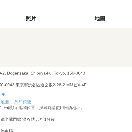
照片
地圖
8-2, Dogenzaka, Shibuya-ku, Tokyo, 150-0043
50-0043 東京都渋谷区道玄坂2-28-2 MMビル4F
大地圖
列印預覽
為了正確顯示地圖位置，搜尋時請使用日語地址。
鐵半藏門線 澀谷站 步行1分鐘
有停車場