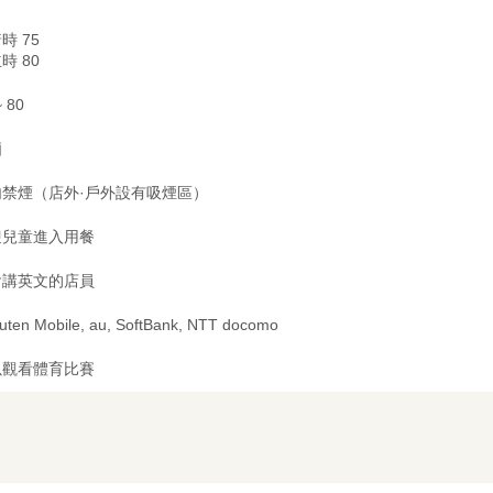
時 75
時 80
~ 80
廂
内禁煙（店外·戶外設有吸煙區）
迎兒童進入用餐
會講英文的店員
uten Mobile, au, SoftBank, NTT docomo
以觀看體育比賽