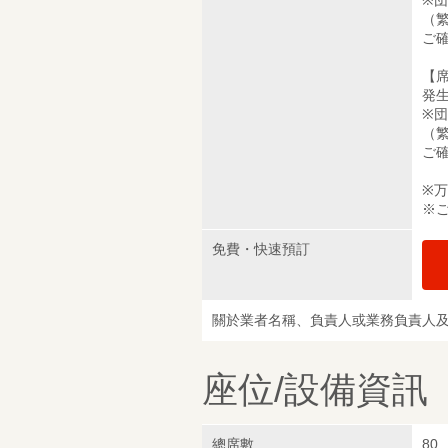
※団
（
ご
【席
発
※団
（
ご
※
※
免費・快速預訂
關於業者名稱、負責人或業務負責人
座位/設備資訊
總席數
80