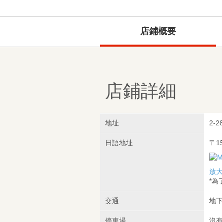
店鋪概要
店鋪詳細
地址
2-2
日語地址
〒1
放
*
交通
地下
停車場
沒