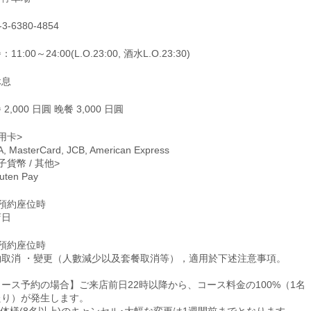
-3-6380-4854
11:00～24:00(L.O.23:00, 酒水L.O.23:30)
休息
 2,000 日圓 晚餐 3,000 日圓
用卡>
A, MasterCard, JCB, American Express
子貨幣 / 其他>
uten Pay
僅預約座位時
店日
僅預約座位時
約取消 ・變更（人數減少以及套餐取消等），適用於下述注意事項。
ース予約の場合】ご来店前日22時以降から、コース料金の100%（1名
たり）が発生します。