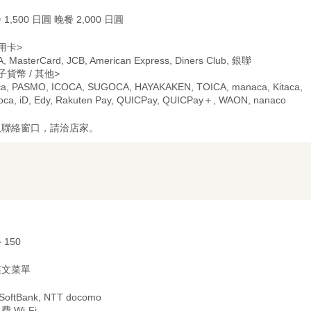
 1,500 日圓 晚餐 2,000 日圓
用卡>
A, MasterCard, JCB, American Express, Diners Club, 銀聯
子貨幣 / 其他>
ca, PASMO, ICOCA, SUGOCA, HAYAKAKEN, TOICA, manaca, Kitaca,
oca, iD, Edy, Rakuten Pay, QUICPay, QUICPay＋, WAON, nanaco
及聯絡窗口，請洽店家。
~ 150
英文菜單
 SoftBank, NTT docomo
費 Wi-Fi