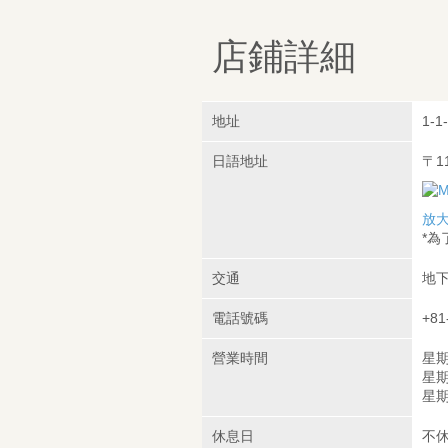
店鋪詳細
地址
1-1
日語地址
〒1
放
*
交通
地下
電話號碼
+81
營業時間
星期
星期
星期
休息日
不