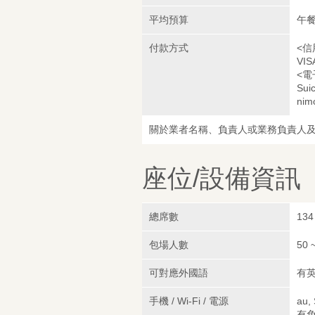
平均預算
午餐
付款方式
<信
VIS
<電
Sui
nim
關於業者名稱、負責人或業務負責人
座位/設備資訊
總席數
134
包場人數
50 
可對應外國語
有
手機 / Wi-Fi / 電源
au,
有免