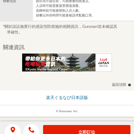
聯繫信息
如出現可疑症狀，可能會被拒絕進店。
入店時可能需要接受體溫測量。
高峰時段可能會限制入店人數。
就餐以外的時間可能會被請求配戴口罩。
*關於該設施實行的感染預防措施的相關資訊，Gurunavi並未確認其
準確性。
關連資訊
返回頂部
楽天ぐるなび日本語版
© Gurunavi, Inc.
立即訂位