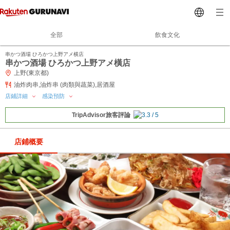
全部
飲食文化
串かつ酒場 ひろかつ上野アメ横店
串かつ酒場 ひろかつ上野アメ橫店
上野(東京都)
油炸肉串,油炸串 (肉類與蔬菜),居酒屋
店鋪詳細
感染預防
TripAdvisor旅客評論
店鋪概要