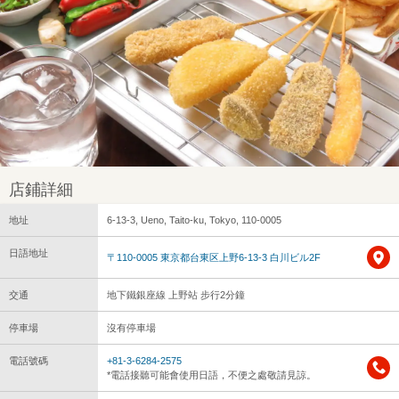
店鋪詳細
地址
6-13-3, Ueno, Taito-ku, Tokyo, 110-0005
日語地址
〒110-0005 東京都台東区上野6-13-3 白川ビル2F
交通
地下鐵銀座線 上野站 步行2分鐘
停車場
沒有停車場
電話號碼
+81-3-6284-2575
*電話接聽可能會使用日語，不便之處敬請見諒。